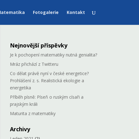
atematika
Fotogalerie
Kontakt
Nejnovější příspěvky
Je k pochopení matematiky nutná genialita?
Mráz přichází z Twitteru
Co dělat právě nyní v české energetice?
Prohlášení z. s. Realistická ekologie a
energetika
Příběh písně: Píseň o ruským císaři a
prajským králi
Maturita z matematiky
Archivy
Leden 2021
(2)