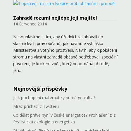
Zahradě rozumí nejlépe její majitel
14.Červenec 2014
Nesouhlasíme s tím, aby úředníci zasahovali do
vlastnických práv občanů, jak navrhuje vyhláška
Ministerstva životního prostředí. Návrh, aby k pokácení
stromu na vlastní zahradě občané potřebovali speciální
povolení, je krokem zpět, který nepomáhá přírodě,
jen...
Nejnovější příspěvky
Je k pochopení matematiky nutná genialita?
Mráz přichází z Twitteru
Co dělat právě nyní v české energetice? Prohlášení z. s.
Realistická ekologie a energetika
Příběh písně: Píseň o ruským císaři a prajským králi