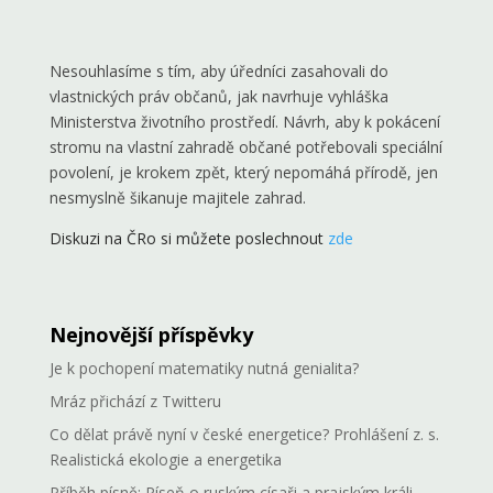
Nesouhlasíme s tím, aby úředníci zasahovali do
vlastnických práv občanů, jak navrhuje vyhláška
Ministerstva životního prostředí. Návrh, aby k pokácení
stromu na vlastní zahradě občané potřebovali speciální
povolení, je krokem zpět, který nepomáhá přírodě, jen
nesmyslně šikanuje majitele zahrad.
Diskuzi na ČRo si můžete poslechnout
zde
Nejnovější příspěvky
Je k pochopení matematiky nutná genialita?
Mráz přichází z Twitteru
Co dělat právě nyní v české energetice? Prohlášení z. s.
Realistická ekologie a energetika
Příběh písně: Píseň o ruským císaři a prajským králi