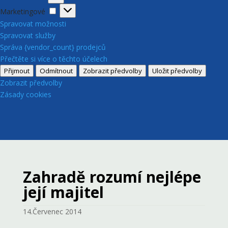
Marketingové
Marketingové
Spravovat možnosti
Spravovat služby
Správa {vendor_count} prodejců
Přečtěte si více o těchto účelech
Přijmout
Odmítnout
Zobrazit předvolby
Uložit předvolby
Zobrazit předvolby
Zásady cookies
Zahradě rozumí nejlépe
její majitel
14.Červenec 2014