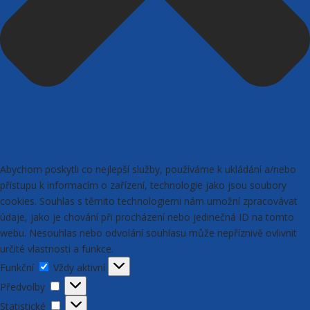
Abychom poskytli co nejlepší služby, používáme k ukládání a/nebo
přístupu k informacím o zařízení, technologie jako jsou soubory
cookies. Souhlas s těmito technologiemi nám umožní zpracovávat
údaje, jako je chování při procházení nebo jedinečná ID na tomto
webu. Nesouhlas nebo odvolání souhlasu může nepříznivě ovlivnit
určité vlastnosti a funkce.
Funkční
Funkční
Vždy aktivní
Předvolby
Předvolby
Statistické
Statistické