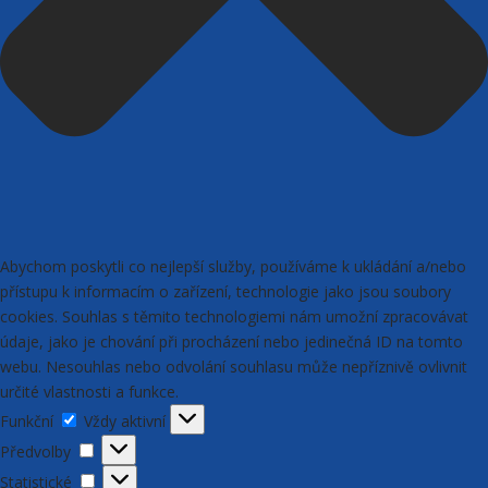
Abychom poskytli co nejlepší služby, používáme k ukládání a/nebo
přístupu k informacím o zařízení, technologie jako jsou soubory
cookies. Souhlas s těmito technologiemi nám umožní zpracovávat
údaje, jako je chování při procházení nebo jedinečná ID na tomto
webu. Nesouhlas nebo odvolání souhlasu může nepříznivě ovlivnit
určité vlastnosti a funkce.
Funkční
Funkční
Vždy aktivní
Předvolby
Předvolby
Statistické
Statistické