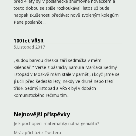
před 4 lety byl v poslanecké sněmovně nováčkem a
touto dobou se spíše rozkoukával, letos už bude
naopak zkušenosti předávat nově zvoleným kolegům.
Pane poslanče,...
100 let VŘSR
5.Listopad 2017
„Rudou barvou dneska září sedmička v mém
kalendáři.“ Verše z básničky Samuila Maršaka Sedmý
listopad v Moskvě mám stále v paměti, i když jsme se
jí učili před šedesáti lety, někdy ve druhé nebo třetí
třídě. Sedmý listopad a VŘSR byl v dobách
komunistického režimu tím...
Nejnovější příspěvky
Je k pochopení matematiky nutná genialita?
Mráz přichází z Twitteru