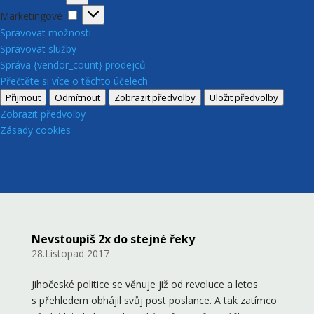
Marketingové
Marketingové
Spravovat možnosti
Spravovat služby
Správa {vendor_count} prodejců
Přečtěte si více o těchto účelech
Přijmout
Odmítnout
Zobrazit předvolby
Uložit předvolby
Zobrazit předvolby
Zásady cookies
Nevstoupíš 2x do stejné řeky
28.Listopad 2017
Jihočeské politice se věnuje již od revoluce a letos
s přehledem obhájil svůj post poslance. A tak zatímco