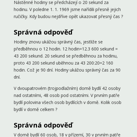
Nástěnné hodiny se předcházejí o 20 sekund za
hodinu. V poledne 1. 1. 1969 jsme nařídili přesně jejich
ručičky. Kdy budou nejdříve opět ukazovat přesný čas ?
Správná odpověď
Hodiny znovu ukážou správný čas, jestliže se
předběhnou o 12 hodin. 12 hodin=12.3 600 sekund =
43 200 sekund. 20 sekund se předběhnou za hodinu,
proto 43 200 sekund uběhnou za 43 200:20=2 160
hodin. Což je 90 dní. Hodiny ukážou správný čas za 90
dní.
V dvoupatrovém (trojpodlažním) domě bydlí 42 osoby
nad ostatními, 48 osob pod ostatními. V prvním patře
bydlí polovina všech osob bydlících v domě. Kolik osob
bydlí v domě celkem ?
Správná odpověď
V domě bydlí 60 osob, 18 v přízemí, 30 v prvním patře