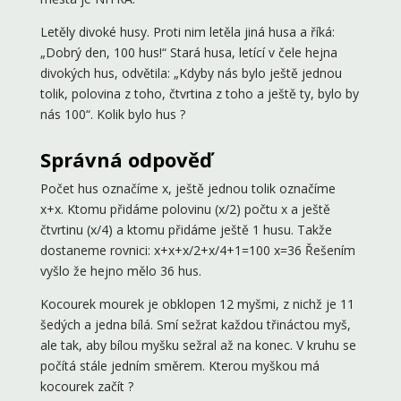
Letěly divoké husy. Proti nim letěla jiná husa a říká:
„Dobrý den, 100 hus!“ Stará husa, letící v čele hejna
divokých hus, odvětila: „Kdyby nás bylo ještě jednou
tolik, polovina z toho, čtvrtina z toho a ještě ty, bylo by
nás 100“. Kolik bylo hus ?
Správná odpověď
Počet hus označíme x, ještě jednou tolik označíme
x+x. Ktomu přidáme polovinu (x/2) počtu x a ještě
čtvrtinu (x/4) a ktomu přidáme ještě 1 husu. Takže
dostaneme rovnici: x+x+x/2+x/4+1=100 x=36 Řešením
vyšlo že hejno mělo 36 hus.
Kocourek mourek je obklopen 12 myšmi, z nichž je 11
šedých a jedna bílá. Smí sežrat každou třináctou myš,
ale tak, aby bílou myšku sežral až na konec. V kruhu se
počítá stále jedním směrem. Kterou myškou má
kocourek začít ?