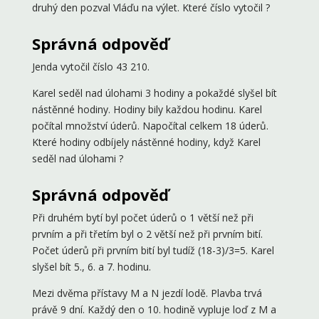
druhý den pozval Vláďu na výlet. Které číslo vytočil ?
Správná odpověď
Jenda vytočil číslo 43 210.
Karel seděl nad úlohami 3 hodiny a pokaždé slyšel bít
nástěnné hodiny. Hodiny bily každou hodinu. Karel
počítal množství úderů. Napočítal celkem 18 úderů.
Které hodiny odbíjely nástěnné hodiny, když Karel
seděl nad úlohami ?
Správná odpověď
Při druhém bytí byl počet úderů o 1 větší než při
prvním a při třetím byl o 2 větší než při prvním bití.
Počet úderů při prvním bití byl tudíž (18-3)/3=5. Karel
slyšel bít 5., 6. a 7. hodinu.
Mezi dvěma přístavy M a N jezdí lodě. Plavba trvá
právě 9 dní. Každý den o 10. hodině vypluje loď z M a