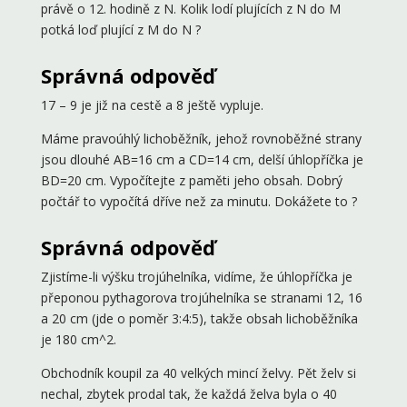
právě o 12. hodině z N. Kolik lodí plujících z N do M
potká loď plující z M do N ?
Správná odpověď
17 – 9 je již na cestě a 8 ještě vypluje.
Máme pravoúhlý lichoběžník, jehož rovnoběžné strany
jsou dlouhé AB=16 cm a CD=14 cm, delší úhlopříčka je
BD=20 cm. Vypočítejte z paměti jeho obsah. Dobrý
počtář to vypočítá dříve než za minutu. Dokážete to ?
Správná odpověď
Zjistíme-li výšku trojúhelníka, vidíme, že úhlopříčka je
přeponou pythagorova trojúhelníka se stranami 12, 16
a 20 cm (jde o poměr 3:4:5), takže obsah lichoběžníka
je 180 cm^2.
Obchodník koupil za 40 velkých mincí želvy. Pět želv si
nechal, zbytek prodal tak, že každá želva byla o 40