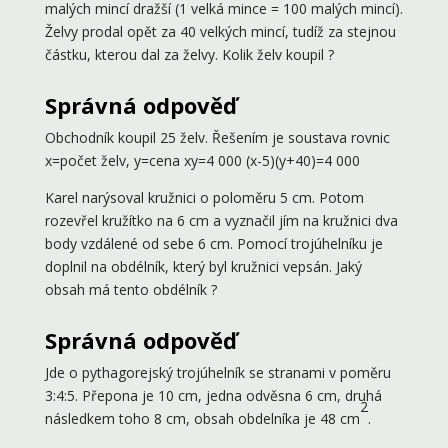
malých mincí dražší (1 velká mince = 100 malých mincí).
Želvy prodal opět za 40 velkých mincí, tudíž za stejnou
částku, kterou dal za želvy. Kolik želv koupil ?
Správná odpověď
Obchodník koupil 25 želv. Řešením je soustava rovnic
x=počet želv, y=cena xy=4 000 (x-5)(y+40)=4 000
Karel narýsoval kružnici o poloměru 5 cm. Potom
rozevřel kružítko na 6 cm a vyznačil jím na kružnici dva
body vzdálené od sebe 6 cm. Pomocí trojúhelníku je
doplnil na obdélník, který byl kružnici vepsán. Jaký
obsah má tento obdélník ?
Správná odpověď
Jde o pythagorejský trojúhelník se stranami v poměru
3:4:5. Přepona je 10 cm, jedna odvěsna 6 cm, druhá
2
následkem toho 8 cm, obsah obdelníka je 48 cm
.