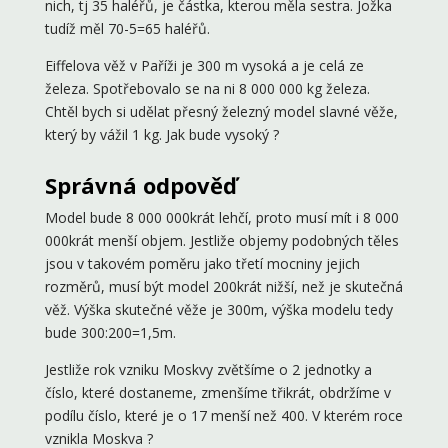
nich, tj 35 haléřů, je částka, kterou měla sestra. Jožka
tudíž měl 70-5=65 haléřů.
Eiffelova věž v Paříži je 300 m vysoká a je celá ze
železa. Spotřebovalo se na ni 8 000 000 kg železa.
Chtěl bych si udělat přesný železný model slavné věže,
který by vážil 1 kg. Jak bude vysoký ?
Správná odpověď
Model bude 8 000 000krát lehčí, proto musí mít i 8 000
000krát menší objem. Jestliže objemy podobných těles
jsou v takovém poměru jako třetí mocniny jejich
rozměrů, musí být model 200krát nižší, než je skutečná
věž. Výška skutečné věže je 300m, výška modelu tedy
bude 300:200=1,5m.
Jestliže rok vzniku Moskvy zvětšíme o 2 jednotky a
číslo, které dostaneme, zmenšíme třikrát, obdržíme v
podílu číslo, které je o 17 menší než 400. V kterém roce
vznikla Moskva ?