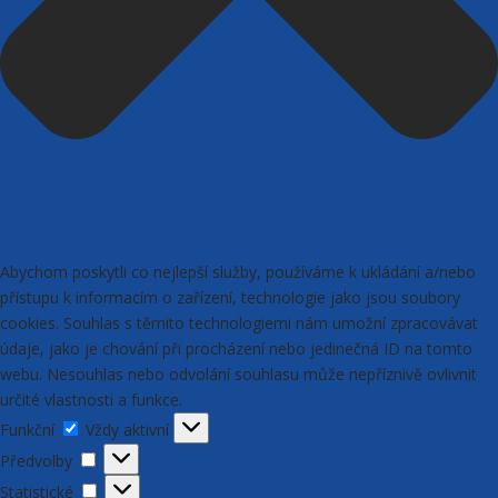
Abychom poskytli co nejlepší služby, používáme k ukládání a/nebo
přístupu k informacím o zařízení, technologie jako jsou soubory
cookies. Souhlas s těmito technologiemi nám umožní zpracovávat
údaje, jako je chování při procházení nebo jedinečná ID na tomto
webu. Nesouhlas nebo odvolání souhlasu může nepříznivě ovlivnit
určité vlastnosti a funkce.
Funkční
Funkční
Vždy aktivní
Předvolby
Předvolby
Statistické
Statistické