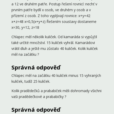
a 12 ve druhém patře. Postup řešení rovnicí: nechť v
prvním patře bydlí x osob, ve druhém y osob a v
přízemí z osob. Z toho vyplývají rovnice: x+y=42
x+z=48 x=0,5(x+y+z) Řešením soustavy dostaneme
x=30, y=12, z=18
Chlapec měl několik kuliček. Od kamaráda si vypůjčil
také určité množství. 15 kuliček vyhrál. Kamarádovi
vrátil dluh a ještě mu zůstalo 40 kuliček. Kolik kuliček
měl na začátku ?
Správná odpověď
Chlapec měl na začátku 40 kuliček minus 15 vyhraných
kuliček, tudíž 25 kuliček.
Kolik pradědečků a prababiček měli dohromady všichni
vaši pradědečkové a prababičky ?
Správná odpověď