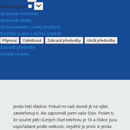
Marketingové
Marketingové
Spravovat možnosti
Spravovat služby
Správa {vendor_count} prodejců
Přečtěte si více o těchto účelech
Přijmout
Odmítnout
Zobrazit předvolby
Uložit předvolby
Zobrazit předvolby
Zásady cookies
Jenda řekl Vláďovi: Pokud mi naši dovolí jít na výlet,
zatelefonuji ti. Ale zapomněl jsem vaše číslo. Povím ti,
že součet pěti různých čísel telefonu je 10 a číslice jsou
uspořádané podle velikosti, největší je první. A Jenda