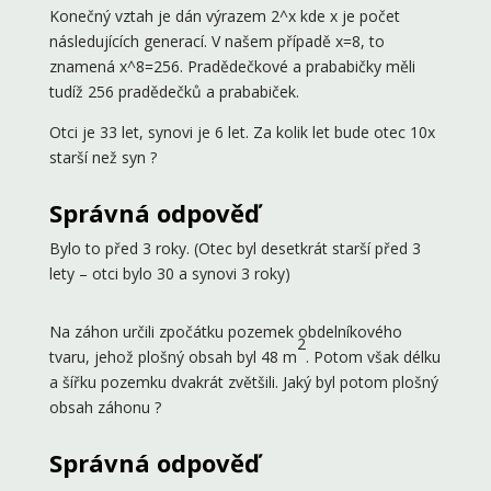
Konečný vztah je dán výrazem 2^x kde x je počet
následujících generací. V našem případě x=8, to
znamená x^8=256. Pradědečkové a prababičky měli
tudíž 256 pradědečků a prababiček.
Otci je 33 let, synovi je 6 let. Za kolik let bude otec 10x
starší než syn ?
Správná odpověď
Bylo to před 3 roky. (Otec byl desetkrát starší před 3
lety – otci bylo 30 a synovi 3 roky)
Na záhon určili zpočátku pozemek obdelníkového
2
tvaru, jehož plošný obsah byl 48 m
. Potom však délku
a šířku pozemku dvakrát zvětšili. Jaký byl potom plošný
obsah záhonu ?
Správná odpověď