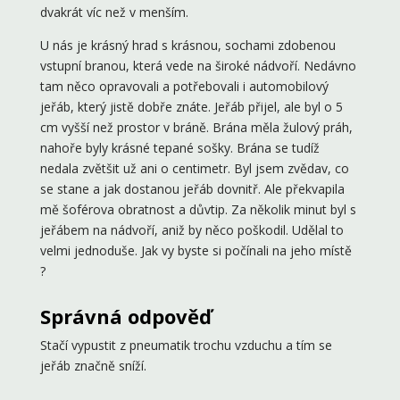
dvakrát víc než v menším.
U nás je krásný hrad s krásnou, sochami zdobenou
vstupní branou, která vede na široké nádvoří. Nedávno
tam něco opravovali a potřebovali i automobilový
jeřáb, který jistě dobře znáte. Jeřáb přijel, ale byl o 5
cm vyšší než prostor v bráně. Brána měla žulový práh,
nahoře byly krásné tepané sošky. Brána se tudíž
nedala zvětšit už ani o centimetr. Byl jsem zvědav, co
se stane a jak dostanou jeřáb dovnitř. Ale překvapila
mě šoférova obratnost a důvtip. Za několik minut byl s
jeřábem na nádvoří, aniž by něco poškodil. Udělal to
velmi jednoduše. Jak vy byste si počínali na jeho místě
?
Správná odpověď
Stačí vypustit z pneumatik trochu vzduchu a tím se
jeřáb značně sníží.