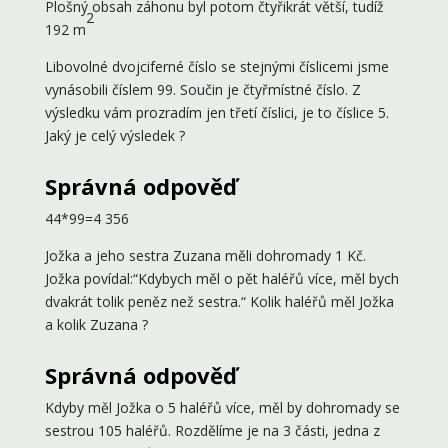
Plošný obsah záhonu byl potom čtyřikrát větší, tudíž
2
192 m
Libovolné dvojciferné číslo se stejnými číslicemi jsme
vynásobili číslem 99. Součin je čtyřmístné číslo. Z
výsledku vám prozradím jen třetí číslici, je to číslice 5.
Jaký je celý výsledek ?
Správná odpověď
44*99=4 356
Jožka a jeho sestra Zuzana měli dohromady 1 Kč.
Jožka povídal:“Kdybych měl o pět haléřů více, měl bych
dvakrát tolik peněz než sestra.“ Kolik haléřů měl Jožka
a kolik Zuzana ?
Správná odpověď
Kdyby měl Jožka o 5 haléřů více, měl by dohromady se
sestrou 105 haléřů. Rozdělíme je na 3 části, jedna z