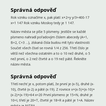
Správná odpověď
Rok vzniku označíme x, pak platí: x+2=y y/3=400-17
x=1 147 Rok vzniku Moskvy tedy je 1 147.
Název města se píše 5 písmeny. Jestliže se každé
písmeno nahradí pořadovým číslem abecedy (A=1,
B=2, C=3 …), získaná čísla budou mít tyto vlastnosti:
Součet všech čísel se rovná 1/4 z 256. Třetí číslo je
větší než všechna ostatním a to o 10 než druhé, o 5
než první, o 2 než čtvrté a o 19 než páté. Řekněte
název města.
Správná odpověď
Třetí nechť je x, potom platí, že první je (x-5), druhé (x-
10), čtvrté (x-2) a páté (x-19). Z rovnice x+(x-5)+(x-10)+
(x-2)+(x-19)=64 x=20 První písmeno je 15=N, druhé je
10=I, třetí je 20=T, čtvrté je 18=R a páté je 1=A. Název
města je NITRA.