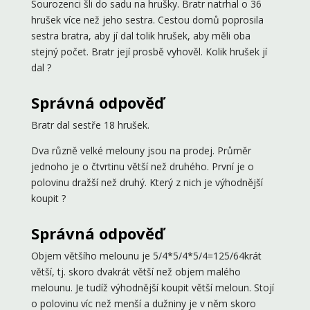
Sourozenci šli do sadu na hrušky. Bratr natrhal o 36
hrušek více než jeho sestra. Cestou domů poprosila
sestra bratra, aby jí dal tolik hrušek, aby měli oba
stejný počet. Bratr její prosbě vyhověl. Kolik hrušek jí
dal ?
Správná odpověď
Bratr dal sestře 18 hrušek.
Dva různě velké melouny jsou na prodej. Průměr
jednoho je o čtvrtinu větší než druhého. První je o
polovinu dražší než druhý. Který z nich je výhodnější
koupit ?
Správná odpověď
Objem většího melounu je 5/4*5/4*5/4=125/64krát
větší, tj. skoro dvakrát větší než objem malého
melounu. Je tudíž výhodnější koupit větší meloun. Stojí
o polovinu víc než menší a dužniny je v něm skoro