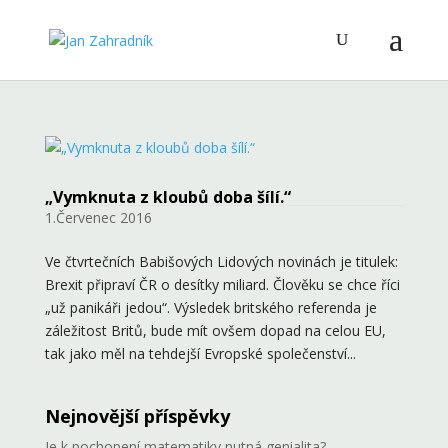
„Vymknuta z kloubů doba šílí.“
1.Červenec 2016
Ve čtvrtečních Babišových Lidových novinách je titulek:
Brexit připraví ČR o desítky miliard. Člověku se chce říci
„už panikáři jedou“. Výsledek britského referenda je
záležitost Britů, bude mít ovšem dopad na celou EU,
tak jako měl na tehdejší Evropské společenství...
Nejnovější příspěvky
Je k pochopení matematiky nutná genialita?