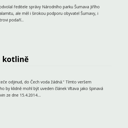
 odvolal ředitele správy Národního parku Šumava Jiřího
lamitu, ale měl i širokou podporu obyvatel Šumavy, i
ovi podaří...
 kotlině
neteče odjinud, do Čech voda žádná.“ Tímto veršem
ho by klidně mohl být uveden článek Vltava jako špinavá
in ze dne 15.4.2014....