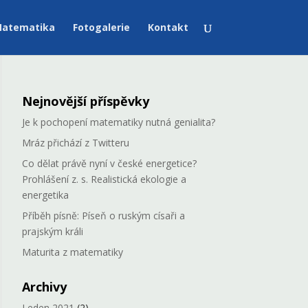
atematika
Fotogalerie
Kontakt
Nejnovější příspěvky
Je k pochopení matematiky nutná genialita?
Mráz přichází z Twitteru
Co dělat právě nyní v české energetice?
Prohlášení z. s. Realistická ekologie a
energetika
Příběh písně: Píseň o ruským císaři a
prajským králi
Maturita z matematiky
Archivy
Leden 2021
(2)