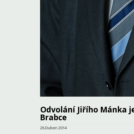
Odvolání Jiřího Mánka 
Brabce
26.Duben 2014