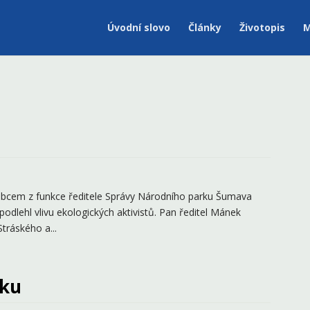
Úvodní slovo
Články
Životopis
M
abcem z funkce ředitele Správy Národního parku Šumava
podlehl vlivu ekologických aktivistů. Pan ředitel Mánek
tráského a...
cku