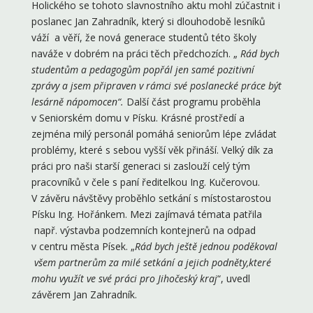
Holického se tohoto slavnostního aktu mohl zúčastnit i
poslanec Jan Zahradník, který si dlouhodobě lesníků
váží a věří, že nová generace studentů této školy
naváže v dobrém na práci těch předchozích. „
Rád bych
studentům a pedagogům popřál jen samé pozitivní
zprávy a jsem připraven v rámci své poslanecké práce být
lesárně nápomocen“.
Další část programu proběhla
v Seniorském domu v Písku. Krásné prostředí a
zejména milý personál pomáhá seniorům lépe zvládat
problémy, které s sebou vyšší věk přináší. Velký dík za
práci pro naši starší generaci si zaslouží celý tým
pracovníků v čele s paní ředitelkou Ing. Kučerovou.
V závěru návštěvy proběhlo setkání s místostarostou
Písku Ing. Hořánkem. Mezi zajímavá témata patřila
např. výstavba podzemních kontejnerů na odpad
v centru města Písek. „
Rád bych ještě jednou poděkoval
všem partnerům za milé setkání a jejich podněty,které
mohu využít ve své práci pro Jihočeský kraj
“, uvedl
závěrem Jan Zahradník.