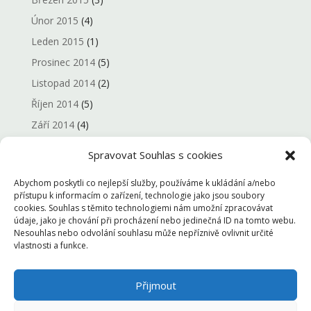
Únor 2015
(4)
Leden 2015
(1)
Prosinec 2014
(5)
Listopad 2014
(2)
Říjen 2014
(5)
Září 2014
(4)
Červenec 2014
(2)
Spravovat Souhlas s cookies
Červen 2014
(3)
Abychom poskytli co nejlepší služby, používáme k ukládání a/nebo
Květen 2014
(4)
přístupu k informacím o zařízení, technologie jako jsou soubory
Duben 2014
(7)
cookies. Souhlas s těmito technologiemi nám umožní zpracovávat
údaje, jako je chování při procházení nebo jedinečná ID na tomto webu.
Březen 2014
(2)
Nesouhlas nebo odvolání souhlasu může nepříznivě ovlivnit určité
vlastnosti a funkce.
Únor 2014
(1)
Leden 2014
(4)
Přijmout
Prosinec 2013
(45)