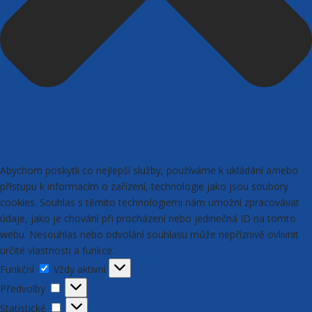
Abychom poskytli co nejlepší služby, používáme k ukládání a/nebo
přístupu k informacím o zařízení, technologie jako jsou soubory
cookies. Souhlas s těmito technologiemi nám umožní zpracovávat
údaje, jako je chování při procházení nebo jedinečná ID na tomto
webu. Nesouhlas nebo odvolání souhlasu může nepříznivě ovlivnit
určité vlastnosti a funkce.
Funkční
Funkční
Vždy aktivní
Předvolby
Předvolby
Statistické
Statistické