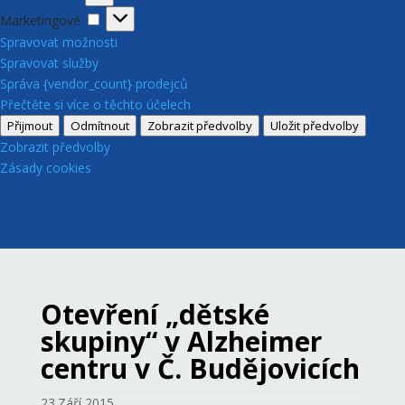
Marketingové
Marketingové
Spravovat možnosti
Spravovat služby
Správa {vendor_count} prodejců
Přečtěte si více o těchto účelech
Přijmout
Odmítnout
Zobrazit předvolby
Uložit předvolby
Zobrazit předvolby
Zásady cookies
Otevření „dětské
skupiny“ v Alzheimer
centru v Č. Budějovicích
23.Září 2015