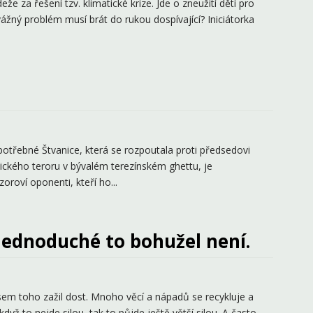
že za řešení tzv. klimatické krize. Jde o zneužití dětí pro
vážný problém musí brát do rukou dospívající? Iniciátorka
potřebné Štvanice, která se rozpoutala proti předsedovi
tického teroru v bývalém terezínském ghettu, je
roví oponenti, kteří ho...
 jednoduché to bohužel není.
jsem toho zažil dost. Mnoho věcí a nápadů se recykluje a
dyž to nejde silou, tak to půjde ještě větší silou. A často