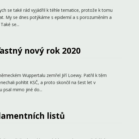
ch se také rád vyjádřil k téhle tematice, protože k tomu
vat. My se dnes potýkáme s epidemií a s porozuměním a
Také se...
ťastný nový rok 2020
 německém Wuppertalu zemřel Jiří Loewy. Patřil k těm
chali pohltit KSČ, a proto skončil na šest let v
 psal mimo jiné do...
lamentních listů