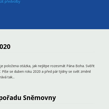
zit předvolby
2020
e je položena otázka, jak nejlépe rozesmát Pána Boha. Svěřit
 Píše se duben roku 2020 a před pár týdny se svět změnil
ává tak...
 pořadu Sněmovny