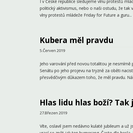
I v České republice sledujeme vlnu protestů mláde
politický aktivismus, nebo o naši ostudu, že tak 
vlny protestů mládeže Friday for Future a guru...
Kubera měl pravdu
5.Červen 2019
Jeho varování před novou totalitou je nesmírně 
Senátu po jeho projevu na tryzně za oběti nacis
přesvědčivým důkazem toho, že měl pravdu. Názo
Hlas lidu hlas boží? Tak
27.Březen 2019
Víte, oslavil jsem nedávno kulaté jubileum a už 
vrací se zpět jak ten bumerang. Často dle hesla, k