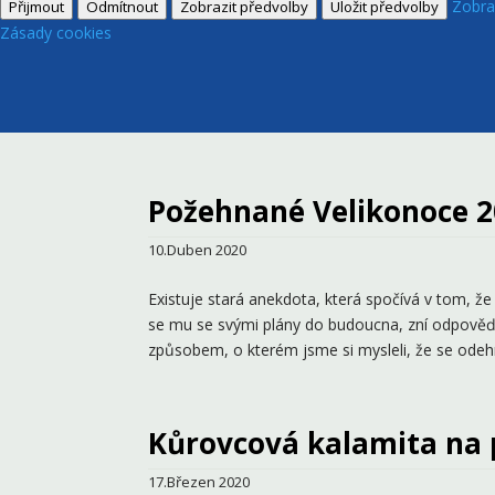
Zobra
Přijmout
Odmítnout
Zobrazit předvolby
Uložit předvolby
Zásady cookies
Požehnané Velikonoce 
10.Duben 2020
Existuje stará anekdota, která spočívá v tom, ž
se mu se svými plány do budoucna, zní odpověď.
způsobem, o kterém jsme si mysleli, že se odehr
Kůrovcová kalamita na
17.Březen 2020