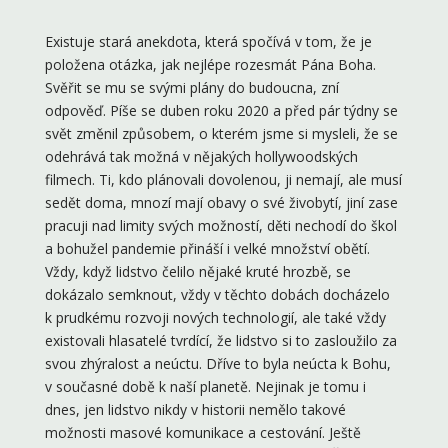
Existuje stará anekdota, která spočívá v tom, že je
položena otázka, jak nejlépe rozesmát Pána Boha.
Svěřit se mu se svými plány do budoucna, zní
odpověď. Píše se duben roku 2020 a před pár týdny se
svět změnil způsobem, o kterém jsme si mysleli, že se
odehrává tak možná v nějakých hollywoodských
filmech. Ti, kdo plánovali dovolenou, ji nemají, ale musí
sedět doma, mnozí mají obavy o své živobytí, jiní zase
pracuji nad limity svých možností, děti nechodí do škol
a bohužel pandemie přináší i velké množství obětí.
Vždy, když lidstvo čelilo nějaké kruté hrozbě, se
dokázalo semknout, vždy v těchto dobách docházelo
k prudkému rozvoji nových technologií, ale také vždy
existovali hlasatelé tvrdící, že lidstvo si to zasloužilo za
svou zhýralost a neúctu. Dříve to byla neúcta k Bohu,
v současné době k naší planetě. Nejinak je tomu i
dnes, jen lidstvo nikdy v historii nemělo takové
možnosti masové komunikace a cestování. Ještě