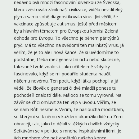
nedávno byli mnozí fascinování dívenkou ze Švédska,
která zvěstovala zánik naší civilizace, viděla neviditelný
plyn a sama sobě diagnostikovala virus. Jiní věřili, že
vakcinace způsobuje autismus. Ještě před měsícem
byla hlavním tématem pro Evropskou komisi Zelená
dohoda pro Evropu. To všechno je během pár týdnů
pryč. Má to všechno na svědomí ten malinkatý virus. Já
věřím, že je to ale i nová šance. Že si uvědomíme to
podstatné, třeba mezigenerační úctu nebo skutečné,
takzvané tvrdé znalosti. Jako učitele mě vždycky
fascinovalo, když se mi podařilo studenta naučit
něčemu novému. Ten pocit, když látku pochopil a já
věděl, že člověk o generaci či dvě mladší ponese tu
pochodeň znalostí dále. Máloco se tomu vyrovná. Na
závěr se chci omluvit za ten vtip v úvodu. Věřím, že
se nám Bůh nesměje. Věřím, že naslouchá modlitbám,
se kterými se k němu v každém okamžiku lidé na Zemi
obracejí, tak, jako to dělali v těžkých chvílích vždycky.
Setkávám se v politice s mnoha inspirativními lidmi. Je
jich mnohem více než apoštolů našeho konce.