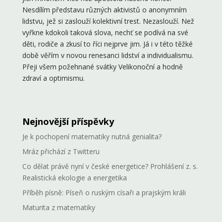
Nesdílím představu různých aktivistů o anonymním
lidstvu, jež si zaslouží kolektivní trest. Nezaslouží. Než
vyřkne kdokoli taková slova, nechť se podívá na své
děti, rodiče a zkusí to říci nejprve jim. Já i v této těžké
době věřím v novou renesanci lidství a individualismu.
Přeji všem požehnané svátky Velikonoční a hodně
zdraví a optimismu.
Nejnovější příspěvky
Je k pochopení matematiky nutná genialita?
Mráz přichází z Twitteru
Co dělat právě nyní v české energetice? Prohlášení z. s.
Realistická ekologie a energetika
Příběh písně: Píseň o ruským císaři a prajským králi
Maturita z matematiky