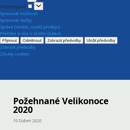
Marketingové
Marketingové
Spravovat možnosti
Spravovat služby
Správa {vendor_count} prodejců
Přečtěte si více o těchto účelech
Přijmout
Odmítnout
Zobrazit předvolby
Uložit předvolby
Zobrazit předvolby
Zásady cookies
Požehnané Velikonoce
2020
10.Duben 2020