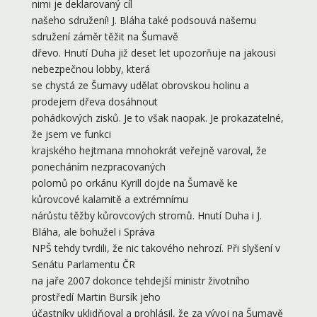
nimi je deklarovaný cíl
našeho sdružení! J. Bláha také podsouvá našemu
sdružení záměr těžit na Šumavě
dřevo. Hnutí Duha již deset let upozorňuje na jakousi
nebezpečnou lobby, která
se chystá ze Šumavy udělat obrovskou holinu a
prodejem dřeva dosáhnout
pohádkových zisků. Je to však naopak. Je prokazatelné,
že jsem ve funkci
krajského hejtmana mnohokrát veřejně varoval, že
ponecháním nezpracovaných
polomů po orkánu Kyrill dojde na Šumavě ke
kůrovcové kalamitě a extrémnímu
nárůstu těžby kůrovcových stromů. Hnutí Duha i J.
Bláha, ale bohužel i Správa
NPŠ tehdy tvrdili, že nic takového nehrozí. Při slyšení v
Senátu Parlamentu ČR
na jaře 2007 dokonce tehdejší ministr životního
prostředí Martin Bursík jeho
účastníky uklidňoval a prohlásil, že za vývoj na Šumavě