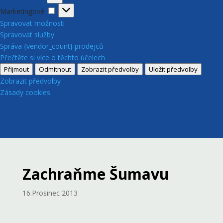
Marketingové
Marketingové
Spravovat možnosti
Spravovat služby
Správa {vendor_count} prodejců
Přečtěte si více o těchto účelech
Přijmout
Odmítnout
Zobrazit předvolby
Uložit předvolby
Zobrazit předvolby
Zásady cookies
Zachraňme Šumavu
16.Prosinec 2013