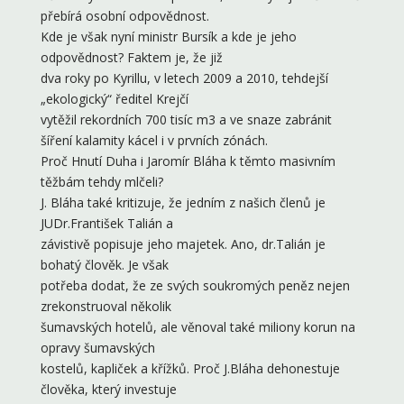
přebírá osobní odpovědnost.
Kde je však nyní ministr Bursík a kde je jeho
odpovědnost? Faktem je, že již
dva roky po Kyrillu, v letech 2009 a 2010, tehdejší
„ekologický“ ředitel Krejčí
vytěžil rekordních 700 tisíc m3 a ve snaze zabránit
šíření kalamity kácel i v prvních zónách.
Proč Hnutí Duha i Jaromír Bláha k těmto masivním
těžbám tehdy mlčeli?
J. Bláha také kritizuje, že jedním z našich členů je
JUDr.František Talián a
závistivě popisuje jeho majetek. Ano, dr.Talián je
bohatý člověk. Je však
potřeba dodat, že ze svých soukromých peněz nejen
zrekonstruoval několik
šumavských hotelů, ale věnoval také miliony korun na
opravy šumavských
kostelů, kapliček a křížků. Proč J.Bláha dehonestuje
člověka, který investuje