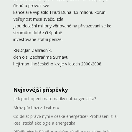
členů a provoz své
kanceláře vyplatilo Hnutí Duha 4,3 milionu korun.
Veřejnost musí zvážit, zda
jsou dotační miliony věnované na přivazovaní se ke
stromům dobře či špatně
investované státní peníze.
RNDr.Jan Zahradník,
člen o.s. Zachraňme Šumavu,
hejtman Jihočeského kraje v letech 2000-2008.
Nejnovější příspěvky
Je k pochopení matematiky nutná genialita?
Mráz přichází z Twitteru
Co dělat právě nyní v české energetice? Prohlášení z. s.
Realistická ekologie a energetika
Příběh písně: Píseň o ruským císaři a prajským králi