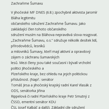
Zachraňme Šumavu
V jihočeské MF DNES (6.8.) zpochybnil aktivista Jaromír
Bláha legitimitu
občanského sdružení Zachraňme Šumavu. Jako
zakládající člen tohoto občanského
sdružení musím na Bláhova nepravdivá slova reagovat.
„Zachraňme Šumavu, o.s.“ sdružuje několik desítek lidí,
přírodovědců, lesníků
a milovníků Šumavy, kteří mají aktivní a opravdový
zájem o záchranu šumavských
lesů. Mezi členy jsou také současní i bývalí vrcholní
politici Jihočeského a
Plzeňského kraje, bez ohledu na jejich politickou
příslušnost. (Např.: senátor
Tomáš Jirsa a jihočeský krajský radní Karel Vlasák z
ODS, senátorka Jiřina
Rippelová či radní Plzeňského kraje Petr Smutný z
ČSSD, emeritní senátor KDU
ČSL Josef Kalbáč a další). Základní cíle sdružení