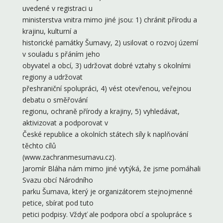
uvedené v registraci u
ministerstva vnitra mimo jiné jsou: 1) chránit přírodu a
krajinu, kulturní a
historické památky Šumavy, 2) usilovat o rozvoj území
v souladu s přáním jeho
obyvatel a obcí, 3) udržovat dobré vztahy s okolními
regiony a udržovat
přeshraniční spolupráci, 4) vést otevřenou, veřejnou
debatu o směřování
regionu, ochraně přírody a krajiny, 5) vyhledávat,
aktivizovat a podporovat v
České republice a okolních státech síly k naplňování
těchto cílů
(www.zachranmesumavu.cz).
Jaromír Bláha nám mimo jiné vytýká, že jsme pomáhali
Svazu obcí Národního
parku Šumava, který je organizátorem stejnojmenné
petice, sbírat pod tuto
petici podpisy. Vždyť ale podpora obcí a spolupráce s