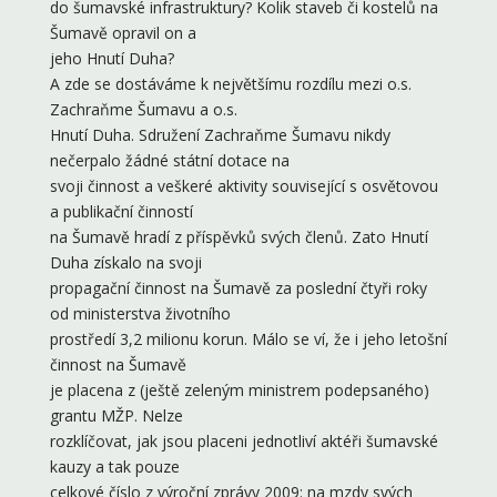
do šumavské infrastruktury? Kolik staveb či kostelů na
Šumavě opravil on a
jeho Hnutí Duha?
A zde se dostáváme k největšímu rozdílu mezi o.s.
Zachraňme Šumavu a o.s.
Hnutí Duha. Sdružení Zachraňme Šumavu nikdy
nečerpalo žádné státní dotace na
svoji činnost a veškeré aktivity související s osvětovou
a publikační činností
na Šumavě hradí z příspěvků svých členů. Zato Hnutí
Duha získalo na svoji
propagační činnost na Šumavě za poslední čtyři roky
od ministerstva životního
prostředí 3,2 milionu korun. Málo se ví, že i jeho letošní
činnost na Šumavě
je placena z (ještě zeleným ministrem podepsaného)
grantu MŽP. Nelze
rozklíčovat, jak jsou placeni jednotliví aktéři šumavské
kauzy a tak pouze
celkové číslo z výroční zprávy 2009: na mzdy svých