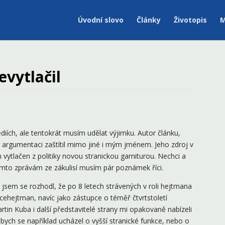
Úvodní slovo
Články
Životopis
M
evytlačil
iích, ale tentokrát musím udělat výjimku. Autor článku,
vé argumentaci zaštítil mimo jiné i mým jménem. Jeho zdroj v
ytlačen z politiky novou stranickou garniturou. Nechci a
ěmto zprávám ze zákulisí musím pár poznámek říci.
 jsem se rozhodl, že po 8 letech strávených v roli hejtmana
icehejtman, navíc jako zástupce o téměř čtvrtstoletí
in Kuba i další představitelé strany mi opakovaně nabízeli
 bych se například ucházel o vyšší stranické funkce, nebo o