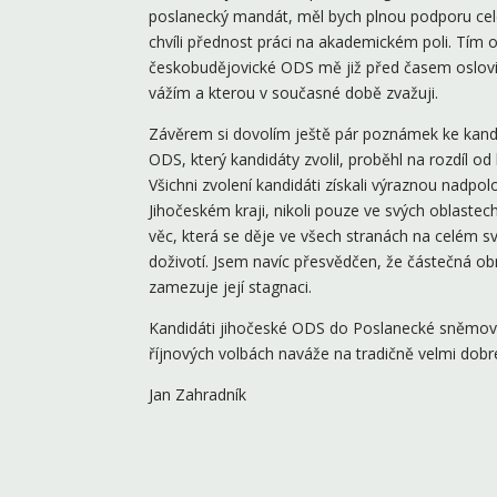
poslanecký mandát, měl bych plnou podporu celé
chvíli přednost práci na akademickém poli. Tím o
českobudějovické ODS mě již před časem oslovilo
vážím a kterou v současné době zvažuji.
Závěrem si dovolím ještě pár poznámek ke kand
ODS, který kandidáty zvolil, proběhl na rozdíl od
Všichni zvolení kandidáti získali výraznou nadpo
Jihočeském kraji, nikoli pouze ve svých oblastech.
věc, která se děje ve všech stranách na celém s
doživotí. Jsem navíc přesvědčen, že částečná ob
zamezuje její stagnaci.
Kandidáti jihočeské ODS do Poslanecké sněmov
říjnových volbách naváže na tradičně velmi dobré
Jan Zahradník