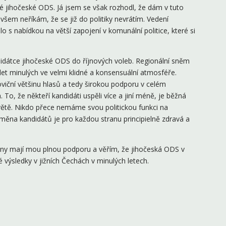
 jihočeské ODS. Já jsem se však rozhodl, že dám v tuto
všem neříkám, že se již do politiky nevrátím. Vedení
 s nabídkou na větší zapojení v komunální politice, které si
idátce jihočeské ODS do říjnových voleb. Regionální sněm
 let minulých ve velmi klidné a konsensuální atmosféře.
loviční většinu hlasů a tedy širokou podporu v celém
 To, že někteří kandidáti uspěli více a jiní méně, je běžná
větě. Nikdo přece nemáme svou politickou funkci na
měna kandidátů je pro každou stranu principielně zdravá a
ny mají mou plnou podporu a věřím, že jihočeská ODS v
 výsledky v jižních Čechách v minulých letech.