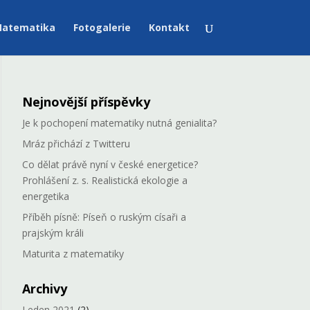
atematika
Fotogalerie
Kontakt
Nejnovější příspěvky
Je k pochopení matematiky nutná genialita?
Mráz přichází z Twitteru
Co dělat právě nyní v české energetice?
Prohlášení z. s. Realistická ekologie a
energetika
Příběh písně: Píseň o ruským císaři a
prajským králi
Maturita z matematiky
Archivy
Leden 2021
(2)