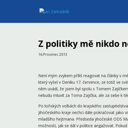
Z politiky mě nikdo n
16.Prosinec 2013
Není mým zvykem příliš reagovat na články v méd
který vyšel v Deníku 17. července, se totiž ve s
něm uvádí, že jsem byl spolu s Tomem Zajíčkem v
nebudu mluvit za Toma Zajíčka, ale za sebe k t
Po loňských volbách do krajského zastupitelstva
Jihočeského kraje nechci dále pokračovat jako v
mladšího hejtmana. Předseda jihočeské ODS Mart
možnosti, jak se dál v politice angažovat. Pokud