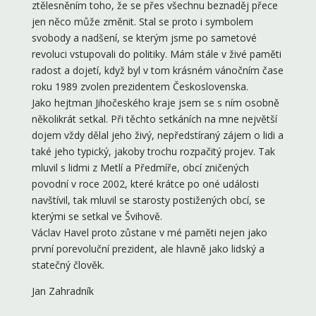
ztělesněním toho, že se přes všechnu beznaděj přece
jen něco může změnit. Stal se proto i symbolem
svobody a nadšení, se kterým jsme po sametové
revoluci vstupovali do politiky. Mám stále v živé paměti
radost a dojetí, když byl v tom krásném vánočním čase
roku 1989 zvolen prezidentem Československa.
Jako hejtman Jihočeského kraje jsem se s ním osobně
několikrát setkal. Při těchto setkáních na mne největší
dojem vždy dělal jeho živý, nepředstíraný zájem o lidi a
také jeho typický, jakoby trochu rozpačitý projev. Tak
mluvil s lidmi z Metlí a Předmíře, obcí zničených
povodní v roce 2002, které krátce po oné události
navštívil, tak mluvil se starosty postižených obcí, se
kterými se setkal ve Švihově.
Václav Havel proto zůstane v mé paměti nejen jako
první porevoluční prezident, ale hlavně jako lidský a
statečný člověk.
Jan Zahradník