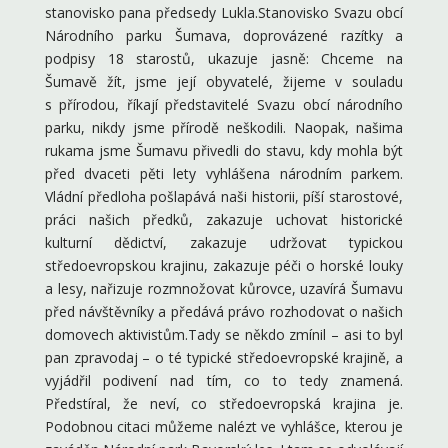
stanovisko pana předsedy Lukla.Stanovisko Svazu obcí
Národního parku Šumava, doprovázené razítky a
podpisy 18 starostů, ukazuje jasně: Chceme na
Šumavě žít, jsme její obyvatelé, žijeme v souladu
s přírodou, říkají představitelé Svazu obcí národního
parku, nikdy jsme přírodě neškodili. Naopak, našima
rukama jsme Šumavu přivedli do stavu, kdy mohla být
před dvaceti pěti lety vyhlášena národním parkem.
Vládní předloha pošlapává naši historii, píší starostové,
práci našich předků, zakazuje uchovat historické
kulturní dědictví, zakazuje udržovat typickou
středoevropskou krajinu, zakazuje péči o horské louky
a lesy, nařizuje rozmnožovat kůrovce, uzavírá Šumavu
před návštěvníky a předává právo rozhodovat o našich
domovech aktivistům.Tady se někdo zmínil – asi to byl
pan zpravodaj – o té typické středoevropské krajině, a
vyjádřil podivení nad tím, co to tedy znamená.
Předstíral, že neví, co středoevropská krajina je.
Podobnou citaci můžeme nalézt ve vyhlášce, kterou je