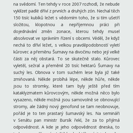
na svědomí. Ten tehdy v roce 2007 rozhodl, že nebude
vyklízet padlé dříví z prvních a druhých zón. Nechal těch
150 tisíc kubíků ležet s vědomím toho, že si tím ušetří
složitou, klopotnou a nepříjemnou práci při
dojednávání změn zonace, kterou tehdy musel
absolvovat ve správním řízení s obcemi. Věděl, že když
nechá to dříví ležet, s velkou pravděpodobností vyletí
kůrovec a přeměnu Šumavy na divočinu nebo její velké
části za něj obstará. To se skutečně stalo. Kůrovec
vyletěl, sežral a přeměnil 20 tisíc hektarů Šumavy na
suchý les. Obnova v tom suchém lese byla již také
zmiňovaná. Někde probíhá lépe, někde hůře, někde
jsou to stromky, které tam byly ještě před tím
kataklyzmatem kůrovcovým, někde možná něco bylo
vysazeno, někde možná jsou samovolně se obnovující
stromy, ale žádný nový genofond se tam neobnovuje,
pořád je to ten prastarý šumavský les. Na semináři
v Senátu pan ministr Bursík řekl, že za to přijímá
odpovědnost. A kde je jeho odpovědnost dneska, to