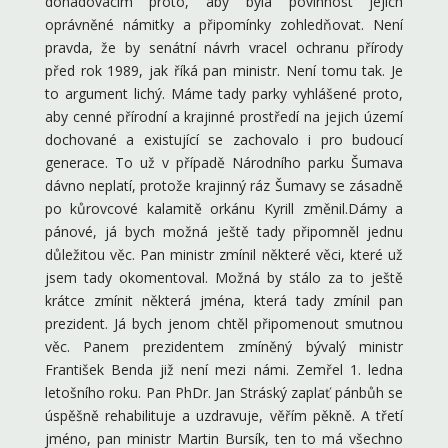
dohadovacím proto, aby byla povinnost jejich
oprávněné námitky a připomínky zohledňovat. Není
pravda, že by senátní návrh vracel ochranu přírody
před rok 1989, jak říká pan ministr. Není tomu tak. Je
to argument lichý. Máme tady parky vyhlášené proto,
aby cenné přírodní a krajinné prostředí na jejich území
dochované a existující se zachovalo i pro budoucí
generace. To už v případě Národního parku Šumava
dávno neplatí, protože krajinný ráz Šumavy se zásadně
po kůrovcové kalamitě orkánu Kyrill změnil.Dámy a
pánové, já bych možná ještě tady připomněl jednu
důležitou věc. Pan ministr zmínil některé věci, které už
jsem tady okomentoval. Možná by stálo za to ještě
krátce zmínit některá jména, která tady zmínil pan
prezident. Já bych jenom chtěl připomenout smutnou
věc. Panem prezidentem zmíněný bývalý ministr
František Benda již není mezi námi. Zemřel 1. ledna
letošního roku. Pan PhDr. Jan Stráský zaplať pánbůh se
úspěšně rehabilituje a uzdravuje, věřím pěkně. A třetí
jméno, pan ministr Martin Bursík, ten to má všechno