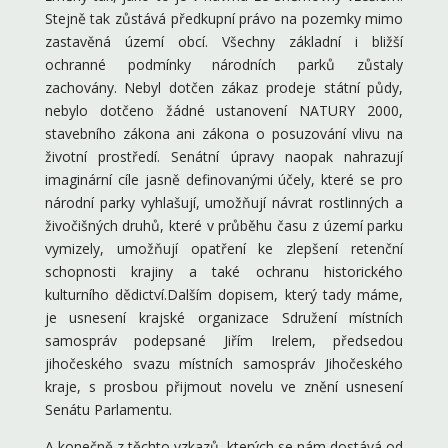
Stejně tak zůstává předkupní právo na pozemky mimo
zastavěná území obcí. Všechny základní i bližší
ochranné podmínky národních parků zůstaly
zachovány. Nebyl dotčen zákaz prodeje státní půdy,
nebylo dotčeno žádné ustanovení NATURY 2000,
stavebního zákona ani zákona o posuzování vlivu na
životní prostředí. Senátní úpravy naopak nahrazují
imaginární cíle jasně definovanými účely, které se pro
národní parky vyhlašují, umožňují návrat rostlinných a
živočišných druhů, které v průběhu času z území parku
vymizely, umožňují opatření ke zlepšení retenční
schopnosti krajiny a také ochranu historického
kulturního dědictví.Dalším dopisem, který tady máme,
je usnesení krajské organizace Sdružení místních
samospráv podepsané Jiřím Irelem, předsedou
jihočeského svazu místních samospráv Jihočeského
kraje, s prosbou přijmout novelu ve znění usnesení
Senátu Parlamentu.
A konečně z těchto vzkazů, kterých se nám dostává od