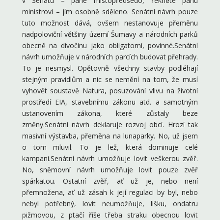
v Senátu – pane místopředsedo, řekněte panu
ministrovi – jím osobně sděleno. Senátní návrh pouze
tuto možnost dává, ovšem nestanovuje přeměnu
nadpoloviční většiny území Šumavy a národních parků
obecně na divočinu jako obligatorní, povinné.Senátní
návrh umožňuje v národních parcích budovat přehrady.
To je nesmysl. Opětovně všechny stavby podléhají
stejným pravidlům a nic se nemění na tom, že musí
vyhovět soustavě Natura, posuzování vlivu na životní
prostředí EIA, stavebnímu zákonu atd. a samotným
ustanovením zákona, které zůstaly beze
změny.Senátní návrh deklaruje rozvoj obcí. Hrozí tak
masivní výstavba, přeměna na lunaparky. No, už jsem
o tom mluvil. To je lež, která dominuje celé
kampani.Senátní návrh umožňuje lovit veškerou zvěř.
No, sněmovní návrh umožňuje lovit pouze zvěř
spárkatou. Ostatní zvěř, ať už je, nebo není
přemnožena, ať už zásah k její regulaci by byl, nebo
nebyl potřebný, lovit neumožňuje, lišku, ondatru
pižmovou, z ptačí říše třeba straku obecnou lovit