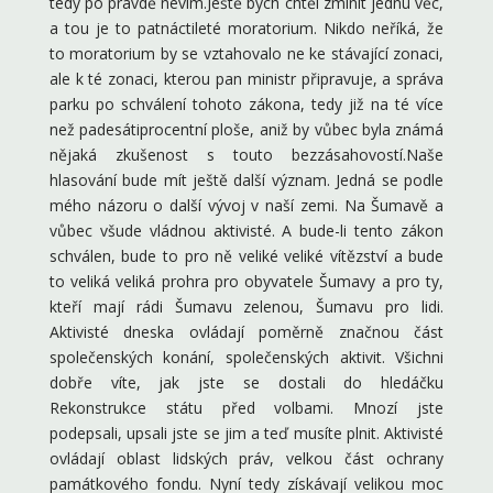
tedy po pravdě nevím.Ještě bych chtěl zmínit jednu věc,
a tou je to patnáctileté moratorium. Nikdo neříká, že
to moratorium by se vztahovalo ne ke stávající zonaci,
ale k té zonaci, kterou pan ministr připravuje, a správa
parku po schválení tohoto zákona, tedy již na té více
než padesátiprocentní ploše, aniž by vůbec byla známá
nějaká zkušenost s touto bezzásahovostí.Naše
hlasování bude mít ještě další význam. Jedná se podle
mého názoru o další vývoj v naší zemi. Na Šumavě a
vůbec všude vládnou aktivisté. A bude-li tento zákon
schválen, bude to pro ně veliké veliké vítězství a bude
to veliká veliká prohra pro obyvatele Šumavy a pro ty,
kteří mají rádi Šumavu zelenou, Šumavu pro lidi.
Aktivisté dneska ovládají poměrně značnou část
společenských konání, společenských aktivit. Všichni
dobře víte, jak jste se dostali do hledáčku
Rekonstrukce státu před volbami. Mnozí jste
podepsali, upsali jste se jim a teď musíte plnit. Aktivisté
ovládají oblast lidských práv, velkou část ochrany
památkového fondu. Nyní tedy získávají velikou moc