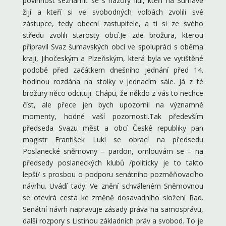
povinnost seznámit se s názory lidí, kteří na Šumavě
žijí a kteří si ve svobodných volbách zvolili své
zástupce, tedy obecní zastupitele, a ti si ze svého
středu zvolili starosty obcí.Je zde brožura, kterou
připravil Svaz šumavských obcí ve spolupráci s oběma
kraji, Jihočeským a Plzeňským, která byla ve vytištěné
podobě před začátkem dnešního jednání před 14.
hodinou rozdána na stolky v jednacím sále. Já z té
brožury něco odcituji. Chápu, že někdo z vás to nechce
číst, ale přece jen bych upozornil na významné
momenty, hodné vaší pozornosti.Tak především
předseda Svazu měst a obcí České republiky pan
magistr František Lukl se obrací na předsedu
Poslanecké sněmovny – pardon, omlouvám se – na
předsedy poslaneckých klubů /politicky je to takto
lepší/ s prosbou o podporu senátního pozměňovacího
návrhu. Uvádí tady: Ve znění schváleném Sněmovnou
se otevírá cesta ke změně dosavadního složení Rad.
Senátní návrh napravuje zásady práva na samosprávu,
další rozpory s Listinou základních práv a svobod. To je