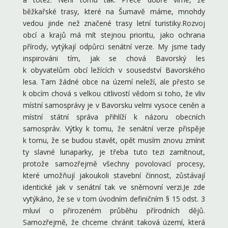
běžkařské trasy, které na Šumavě máme, mnohdy
vedou jinde než značené trasy letní turistiky.Rozvoj
obcí a krajů má mít stejnou prioritu, jako ochrana
přírody, vytýkají odpůrci senátní verze. My jsme tady
inspirováni tím, jak se chová Bavorský les
k obyvatelům obcí ležících v sousedství Bavorského
lesa. Tam žádné obce na území neleží, ale přesto se
k obcím chová s velkou citlivostí vědom si toho, že vliv
místní samosprávy je v Bavorsku velmi vysoce ceněn a
místní státní správa přihlíží k názoru obecních
samospráv. Výtky k tomu, že senátní verze přispěje
k tomu, že se budou stavět, opět musím znovu zmínit
ty slavné lunaparky, je třeba tuto tezi zamítnout,
protože samozřejmě všechny povolovací procesy,
které umožňují jakoukoli stavební činnost, zůstávají
identické jak v senátní tak ve sněmovní verzi.Je zde
vytýkáno, že se v tom úvodním definičním § 15 odst. 3
mluví o přirozeném průběhu přírodních dějů.
Samozřejmě, že chceme chránit taková území, která