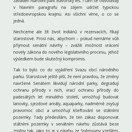
zaváděn Národní park Bavorský les. I tam se odvolávají
v hlavním paragrafu na zájem udržet typickou
středoevropskou krajinu. Asi všichni víme, o co se
jedná.
Nechceme ale žít život Indiánů v rezervacích, říkají
starostové. Prosí nás, abychom – pokud nemáme vůli
přijmout senátní návrhy – zvážili možnost vrácení
novely zákona do nového legislativního procesu, jehož
výsledkem bude skutečný kompromis.
Tak to bylo co do vyjádření Svazu obcí národního
parku. Starostové ještě píší, že není pravdou, že změny
navržené Senátem likvidují národní parky, degradují
ochranu přírody v nich, vrací ochranu přírody do
padesátých let minulého století, umožňují budovat
lanovky, sjezdové areály, aquaparky, nadměrně zvyšují
pravomoc obcí a umožňují kšeftování se státními
pozemky. Tady předesílám, že ten zákaz disponovat
státními pozemky v senátním návrhu zůstává beze
změny tak, jako to je v návrhu ze Sněmovny vzešlém.