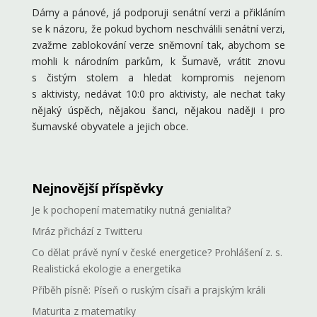
Dámy a pánové, já podporuji senátní verzi a přikláním
se k názoru, že pokud bychom neschválili senátní verzi,
zvažme zablokování verze sněmovní tak, abychom se
mohli k národním parkům, k Šumavě, vrátit znovu
s čistým stolem a hledat kompromis nejenom
s aktivisty, nedávat 10:0 pro aktivisty, ale nechat taky
nějaký úspěch, nějakou šanci, nějakou naději i pro
šumavské obyvatele a jejich obce.
Nejnovější příspěvky
Je k pochopení matematiky nutná genialita?
Mráz přichází z Twitteru
Co dělat právě nyní v české energetice? Prohlášení z. s.
Realistická ekologie a energetika
Příběh písně: Píseň o ruským císaři a prajským králi
Maturita z matematiky