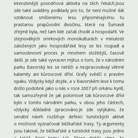
intenzívnější povodňová aktivita na těch řekách.Jsou
zde také uváděny podklady pro to, že není možné dát
vzniknout smíšenému lesu připomínajícímu tu
prastarou prapůvodní divočinu, která na Šumavě
zřejmě byla, než tam lidé začali chodit a hospodařit. Ve
stejnověkých smrkových monokulturách v minulosti
založených jako hospodářské lesy se les rozpadl a
samoobnovní proces je mnohem složitější, časově
delší. Je zde také vyvracen mýtus o tom, že v národním
parku Bavorský les se netěží a nezpracovávají větrné
kalamity ani kůrovcové dříví. Grafy svědčí o pravém
opaku. Vždycky když dojde, a v Bavorském lese k tomu
došlo podobně jako u nás v roce 2007 při orkánu Kyrill,
tak samozřejmě že jak polomové tak kůrovcové dříví
bylo v tomto národním parku, v obou jeho částech,
vždycky důkladně zpracováno.Je zde vytýkáno, že
senátní návrh rozšiřuje definici turistických aktivit
o možnost vyznačovat běžkařské trasy. Ty argumenty
jsou takové, že běžkařské a turistické trasy jsou jedno
a totéž. Není tomu tak. Přece dobře víme, že