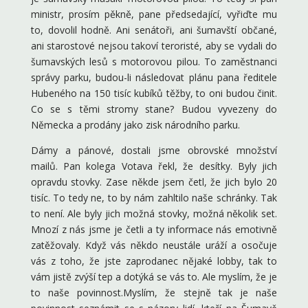
Dámy a pánové, dostali jsme obrovské množství
mailů. Pan kolega Votava řekl, že desítky. Byly jich
opravdu stovky. Zase někde jsem četl, že jich bylo 20
tisíc. To tedy ne, to by nám zahltilo naše schránky. Tak
to není. Ale byly jich možná stovky, možná několik set.
Mnozí z nás jsme je četli a ty informace nás emotivně
zatěžovaly. Když vás někdo neustále uráží a osočuje
vás z toho, že jste zaprodanec nějaké lobby, tak to
vám jistě zvýší tep a dotýká se vás to. Ale myslím, že je
to naše povinnost.Myslím, že stejně tak je naše