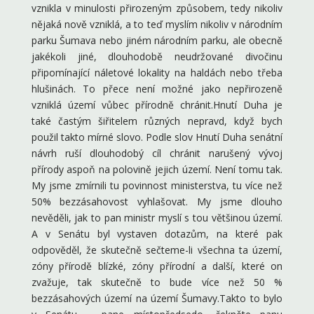
vznikla v minulosti přirozeným způsobem, tedy nikoliv
nějaká nově vzniklá, a to teď myslím nikoliv v národním
parku Šumava nebo jiném národním parku, ale obecně
jakékoli jiné, dlouhodobě neudržované divočinu
připomínající náletové lokality na haldách nebo třeba
hlušinách. To přece není možné jako nepřirozeně
vzniklá území vůbec přírodně chránit.Hnutí Duha je
také častým šiřitelem různých nepravd, když bych
použil takto mírné slovo. Podle slov Hnutí Duha senátní
návrh ruší dlouhodobý cíl chránit narušený vývoj
přírody aspoň na polovině jejich území. Není tomu tak.
My jsme zmírnili tu povinnost ministerstva, tu více než
50% bezzásahovost vyhlašovat. My jsme dlouho
nevěděli, jak to pan ministr myslí s tou většinou území.
A v Senátu byl vystaven dotazům, na které pak
odpověděl, že skutečně sečteme-li všechna ta území,
zóny přírodě blízké, zóny přírodní a další, které on
zvažuje, tak skutečně to bude více než 50 %
bezzásahových území na území Šumavy.Takto to bylo