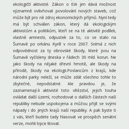
ekologičtí aktivisté. Zákon o EIA jim dává možnost
významně ovlivňovat povolování nových staveb, což
může být pro ně zdroj ekonomických příjmů. Nyní tedy
má být schválen zákon, který dá ekologickým
aktivistům a politikům, kteří se na té aktivitě podíleli,
vlastně amnestii, odpustek za to, co se stalo na
Šumavě po orkánu Kyrill v roce 2007. Snímá z nich
odpovědnost za ty obrovské škody, které jsou na
Šumavě vyčísleny dneska v řádech 30 mld. korun. Ne
jako škody na nějaké dřevní hmotě, ale škody na
přírodě, škody na ekologii.Poslancům z krajů, kde
národní parky neleží, se může zdát všechno tohle to
zbytečné, nepodstatné. Ale pravdou je, že
zaznamenají-li aktivisté toto vítězství, jejich touha
ovládat další území, rozhodovat o dalších částech naší
republiky nebude uspokojena a můžou přijít se svými
nápady i do jiných krajů naší republiky. A pak byste ti
z vás, kteří budete tady hlasovat ve prospěch senátní
verze, mohli trpce litovat.