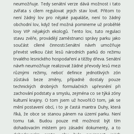
neumožňuje. Tedy senátní verze dává možnost i tato
zvířata s cílem regulovat jejich stav lovit. Přitom to
není žádný lov pro nějaké papaláše, není to žádný
obchodní lov, když teď možná pomineme už proběhlé
lovy VIP nějakých ekologů. Tento lov, tuto regulaci
stavu zvěře, provádějí zaměstnanci správy parku jako
součást cílené činnosti.Senátní návrh umožňuje
převést velkou část lesů národních parků do režimu
trvalého lesnického hospodaření a těžby dřeva. Senátní
návrh neumožňuje realizovat žádné převody lesů mezi
různými režimy, neboť definice jednotlivých zón
zůstává beze změny, případně dostaly pouze
technických drobných formulačních upřesnění při
zachování podstaty a smyslu, zejména co se týká zóny
kulturní krajiny. O tom jsem už hovořil.O tom, jak se
mění postavení obcí, i to je častá mantra Duhy, která
říká, že obce se stanou pánem na území parku. Není
tomu tak. Budou pouze mít možnost být tím
dohadovacím místem pro zásadní dokumenty, a to