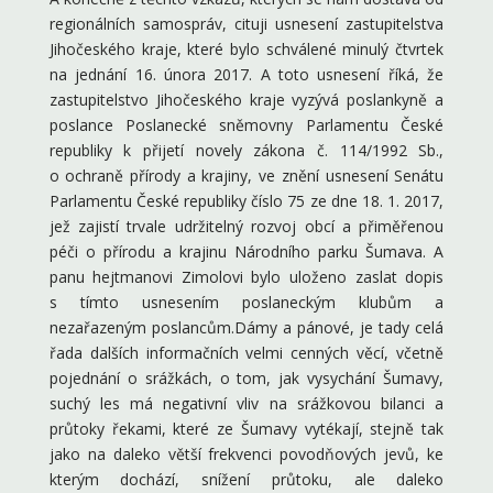
regionálních samospráv, cituji usnesení zastupitelstva
Jihočeského kraje, které bylo schválené minulý čtvrtek
na jednání 16. února 2017. A toto usnesení říká, že
zastupitelstvo Jihočeského kraje vyzývá poslankyně a
poslance Poslanecké sněmovny Parlamentu České
republiky k přijetí novely zákona č. 114/1992 Sb.,
o ochraně přírody a krajiny, ve znění usnesení Senátu
Parlamentu České republiky číslo 75 ze dne 18. 1. 2017,
jež zajistí trvale udržitelný rozvoj obcí a přiměřenou
péči o přírodu a krajinu Národního parku Šumava. A
panu hejtmanovi Zimolovi bylo uloženo zaslat dopis
s tímto usnesením poslaneckým klubům a
nezařazeným poslancům.Dámy a pánové, je tady celá
řada dalších informačních velmi cenných věcí, včetně
pojednání o srážkách, o tom, jak vysychání Šumavy,
suchý les má negativní vliv na srážkovou bilanci a
průtoky řekami, které ze Šumavy vytékají, stejně tak
jako na daleko větší frekvenci povodňových jevů, ke
kterým dochází, snížení průtoku, ale daleko