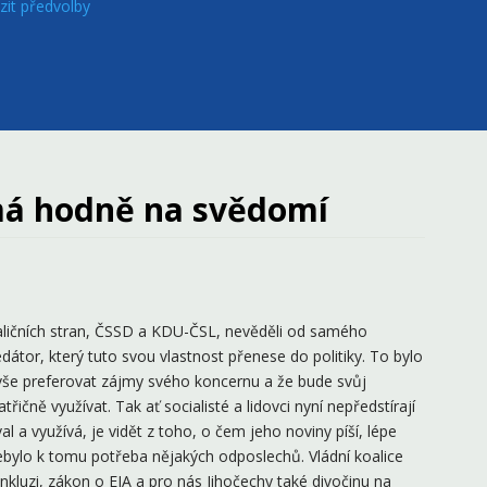
zit předvolby
 má hodně na svědomí
aličních stran, ČSSD a KDU-ČSL, nevěděli od samého
dátor, který tuto svou vlastnost přenese do politiky. To bylo
še preferovat zájmy svého koncernu a že bude svůj
třičně využívat. Tak ať socialisté a lidovci nyní nepředstírají
al a využívá, je vidět z toho, o čem jeho noviny píší, lépe
ebylo k tomu potřeba nějakých odposlechů. Vládní koalice
nkluzi, zákon o EIA a pro nás Jihočechy také divočinu na