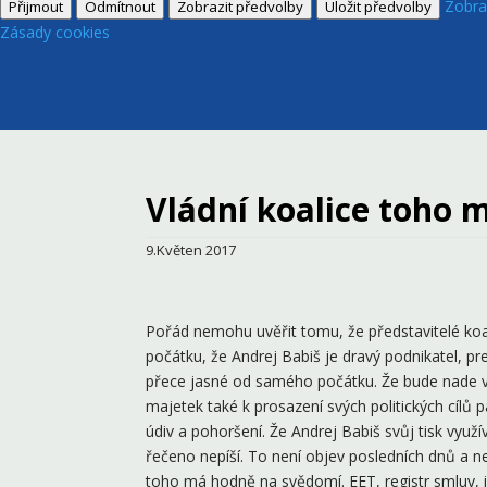
Zobra
Přijmout
Odmítnout
Zobrazit předvolby
Uložit předvolby
Zásady cookies
Vládní koalice toho
9.Květen 2017
Pořád nemohu uvěřit tomu, že představitelé ko
počátku, že Andrej Babiš je dravý podnikatel, pre
přece jasné od samého počátku. Že bude nade v
majetek také k prosazení svých politických cílů pa
údiv a pohoršení. Že Andrej Babiš svůj tisk využív
řečeno nepíší. To není objev posledních dnů a n
toho má hodně na svědomí. EET, registr smluv, i