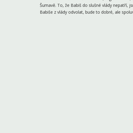
Šumavě. To, že Babiš do slušné vlády nepatří, js
Babiše z vlády odvolat, bude to dobré, ale spoluv