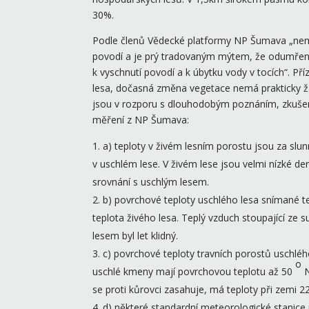
30%.
Podle členů Vědecké platformy NP Šumava „nemá
povodí a je prý tradovaným mýtem, že odumřen
k vyschnutí povodí a k úbytku vody v tocích“. Př
lesa, dočasná změna vegetace nemá prakticky žád
jsou v rozporu s dlouhodobým poznáním, zkušeno
měření z NP Šumava:
a) teploty v živém lesním porostu jsou za sl
v uschlém lese. V živém lese jsou velmi nízké de
srovnání s uschlým lesem.
b) povrchové teploty uschlého lesa snímané t
teplota živého lesa. Teplý vzduch stoupající ze
lesem byl let klidný.
c) povrchové teploty travních porostů uschléh
o
uschlé kmeny mají povrchovou teplotu až 50
N
se proti kůrovci zasahuje, má teploty při zemi 2
d) některé standardní meteorologické stanice 