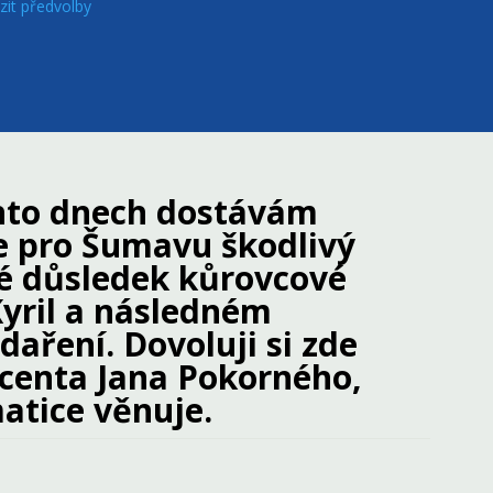
zit předvolby
chto dnech dostávám
je pro Šumavu škodlivý
aké důsledek kůrovcové
yril a následném
ření. Dovoluji si zde
ocenta Jana Pokorného,
atice věnuje.