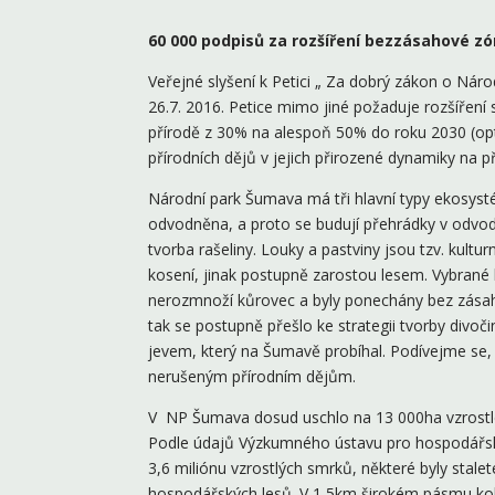
60 000 podpisů za rozšíření bezzásahové zó
Veřejné slyšení k Petici „ Za dobrý zákon o N
26.7. 2016. Petice mimo jiné požaduje rozšíře
přírodě z 30% na alespoň 50% do roku 2030 (opt
přírodních dějů v jejich přirozené dynamiky na p
Národní park Šumava má tři hlavní typy ekosystémů
odvodněna, a proto se budují přehrádky v odvod
tvorba rašeliny. Louky a pastviny jsou tzv. kult
kosení, jinak postupně zarostou lesem. Vybrané l
nerozmnoží kůrovec a byly ponechány bez zásah
tak se postupně přešlo ke strategii tvorby divo
jevem, který na Šumavě probíhal. Podívejme se
nerušeným přírodním dějům.
V NP Šumava dosud uschlo na 13 000ha vzrostlé
Podle údajů Výzkumného ústavu pro hospodářsk
3,6 miliónu vzrostlých smrků, některé byly stale
hospodářských lesů. V 1,5km širokém pásmu k