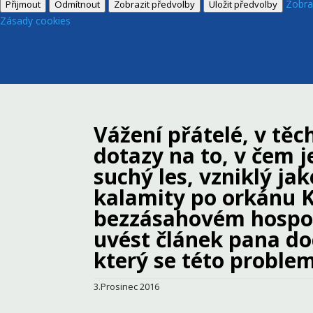
Zobra
Přijmout
Odmítnout
Zobrazit předvolby
Uložit předvolby
Zásady cookies
Vážení přátelé, v tě
dotazy na to, v čem 
suchý les, vzniklý j
kalamity po orkánu K
bezzásahovém hospoda
uvést článek pana d
který se této problem
3.Prosinec 2016