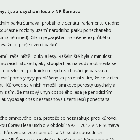
ny, tj. za usychání lesa v NP Šumava
árodním parku Šumava“ proběhlo v Senátu Parlamentu ČR dne
ní současné rozlohy území národního parku ponechaného
imálně ihned). Cílem je „zajištění nerušeného průběhu
řevažující ploše území parku“.
: rašeliniště, louky a lesy. Rašeliniště byla v minulosti
ňovacích stokách, aby stoupla hladina vody a obnovila se
urním bezlesím, podmínkou jejich zachování je pastva a
esní porosty byly prohlášeny za pralesní s tím, že se v nich
u. Kůrovec se v nich množil, smrkové porosty usychaly a
činy s tím, že masový úhyn dospělého lesa je periodickým
, jak vypadají dnes bezzásahová území lesů ponechaná
ho smrkového lesa, protože se nezasahuje proti kůrovci.
ou úpravu lesa uschlo v období 1992 – 2012 v NP Šumava
té. Kůrovec se zde namnožil a šíří se do sousedních
olem NP Šumava stouply škody působené kůrovcem o 15 –