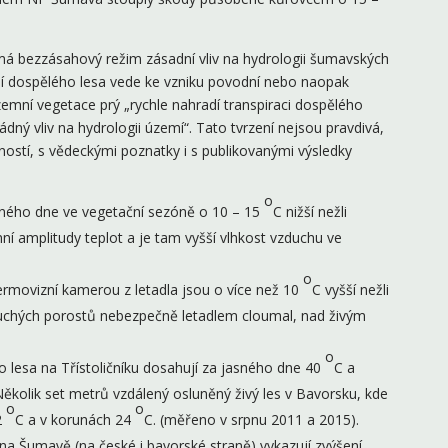
 bezzásahový režim zásadní vliv na hydrologii šumavských
í dospělého lesa vede ke vzniku povodní nebo naopak
ízemní vegetace prý „rychle nahradí transpiraci dospělého
ný vliv na hydrologii území“. Tato tvrzení nejsou pravdivá,
stí, s vědeckými poznatky i s publikovanými výsledky
o
unného dne ve vegetační sezóně o 10 – 15
C nižší nežli
nní amplitudy teplot a je tam vyšší vlhkost vzduchu ve
o
ermovizní kamerou z letadla jsou o více než 10
C vyšší nežli
 suchých porostů nebezpečně letadlem cloumal, nad živým
o
o lesa na Třístoličníku dosahují za jasného dne 40
C a
ěkolik set metrů vzdálený osluněný živý les v Bavorsku, kde
o
o
2
C a v korunách 24
C. (měřeno v srpnu 2011 a 2015).
na Šumavě (na české i bavorské straně) vykazují zvýšení