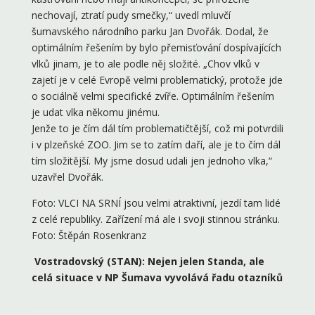
nechovají, ztratí pudy smečky,“ uvedl mluvčí
šumavského národního parku Jan Dvořák. Dodal, že
optimálním řešením by bylo přemisťování dospívajících
vlků jinam, je to ale podle něj složité. „Chov vlků v
zajetí je v celé Evropě velmi problematický, protože jde
o sociálně velmi specifické zvíře. Optimálním řešením
je udat vlka někomu jinému.
Jenže to je čím dál tím problematičtější, což mi potvrdili
i v plzeňské ZOO. Jim se to zatím daří, ale je to čím dál
tím složitější. My jsme dosud udali jen jednoho vlka,“
uzavřel Dvořák.
Foto: VLCI NA SRNÍ jsou velmi atraktivní, jezdí tam lidé
z celé republiky. Zařízení má ale i svoji stinnou stránku.
Foto: Štěpán Rosenkranz
Vostradovský (STAN): Nejen jelen Standa, ale
celá situace v NP Šumava vyvolává řadu otazníků