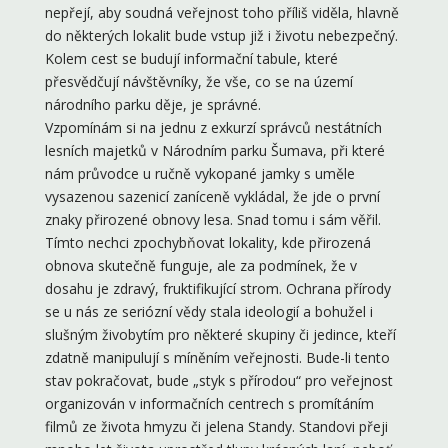
nepřejí, aby soudná veřejnost toho příliš viděla, hlavně
do některých lokalit bude vstup již i životu nebezpečný.
Kolem cest se budují informační tabule, které
přesvědčují návštěvníky, že vše, co se na území
národního parku děje, je správné.
Vzpomínám si na jednu z exkurzí správců nestátních
lesních majetků v Národním parku Šumava, při které
nám průvodce u ručně vykopané jamky s uměle
vysazenou sazenicí zaníceně vykládal, že jde o první
znaky přirozené obnovy lesa. Snad tomu i sám věřil.
Tímto nechci zpochybňovat lokality, kde přirozená
obnova skutečně funguje, ale za podmínek, že v
dosahu je zdravý, fruktifikující strom. Ochrana přírody
se u nás ze seriózní vědy stala ideologií a bohužel i
slušným živobytím pro některé skupiny či jedince, kteří
zdatně manipulují s míněním veřejnosti. Bude-li tento
stav pokračovat, bude „styk s přírodou“ pro veřejnost
organizován v informačních centrech s promítáním
filmů ze života hmyzu či jelena Standy. Standovi přeji