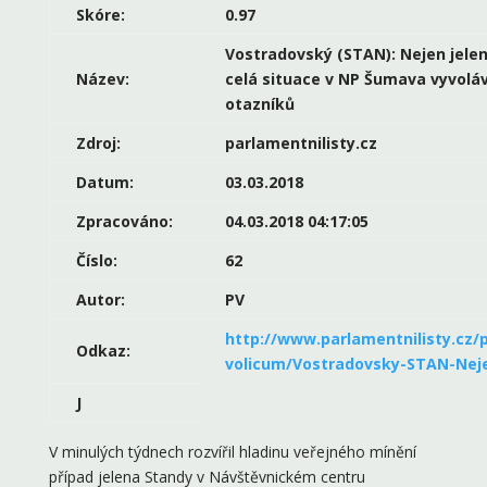
Skóre:
0.97
Vostradovský (STAN): Nejen jelen
Název:
celá situace v NP Šumava vyvolá
otazníků
Zdroj:
parlamentnilisty.cz
Datum:
03.03.2018
Zpracováno:
04.03.2018 04:17:05
Číslo:
62
Autor:
PV
http://www.parlamentnilisty.cz/po
Odkaz:
volicum/Vostradovsky-STAN-Nej
J
V minulých týdnech rozvířil hladinu veřejného mínění
případ jelena Standy v Návštěvnickém centru