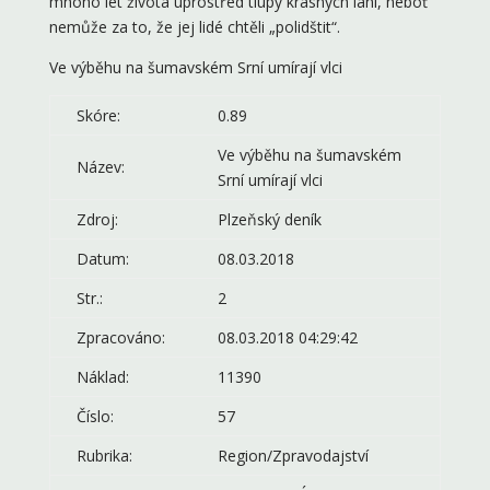
mnoho let života uprostřed tlupy krásných laní, neboť
nemůže za to, že jej lidé chtěli „polidštit“.
Ve výběhu na šumavském Srní umírají vlci
Skóre:
0.89
Ve výběhu na šumavském
Název:
Srní umírají vlci
Zdroj:
Plzeňský deník
Datum:
08.03.2018
Str.:
2
Zpracováno:
08.03.2018 04:29:42
Náklad:
11390
Číslo:
57
Rubrika:
Region/Zpravodajství