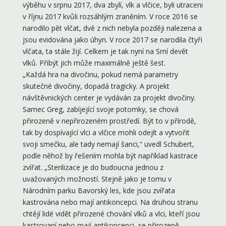
výběhu v srpnu 2017, dva zbylí, vlk a vlčice, byli utraceni
v říjnu 2017 kvůli rozsáhlým zraněním. V roce 2016 se
narodilo pět vlčat, dvě z nich nebyla později nalezena a
jsou evidována jako úhyn. V roce 2017 se narodila čtyři
vlčata, ta stále žijí. Celkem je tak nyní na Srní devět
vlků. Přibýt jich může maximálně ještě šest.
„Každá hra na divočinu, pokud nemá parametry
skutečné divočiny, dopadá tragicky. A projekt
návštěvnických center je vydáván za projekt divočiny.
Samec Greg, zabíjející svoje potomky, se chová
přirozeně v nepřirozeném prostředí. Být to v přírodě,
tak by dospívající vlci a vlčice mohli odejít a vytvořit
svoji smečku, ale tady nemají šanci,“ uvedl Schubert,
podle něhož by řešením mohla být například kastrace
zvířat. „Sterilizace je do budoucna jednou z
uvažovaných možností. Stejně jako je tomu v
Národním parku Bavorský les, kde jsou zvířata
kastrována nebo mají antikoncepci. Na druhou stranu
chtějí lidé vidět přirozené chování vlků a vlci, kteří jsou
kastrovaní nebo mají antikoncepci, se přirozeně