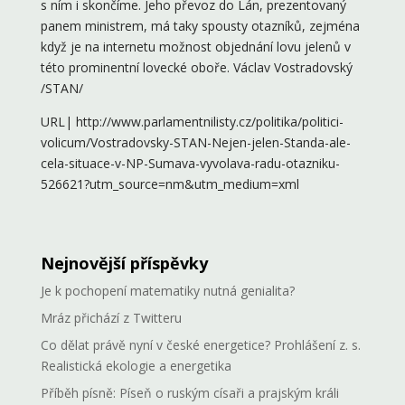
s ním i skončíme. Jeho převoz do Lán, prezentovaný
panem ministrem, má taky spousty otazníků, zejména
když je na internetu možnost objednání lovu jelenů v
této prominentní lovecké oboře. Václav Vostradovský
/STAN/
URL| http://www.parlamentnilisty.cz/politika/politici-
volicum/Vostradovsky-STAN-Nejen-jelen-Standa-ale-
cela-situace-v-NP-Sumava-vyvolava-radu-otazniku-
526621?utm_source=nm&utm_medium=xml
Nejnovější příspěvky
Je k pochopení matematiky nutná genialita?
Mráz přichází z Twitteru
Co dělat právě nyní v české energetice? Prohlášení z. s.
Realistická ekologie a energetika
Příběh písně: Píseň o ruským císaři a prajským králi