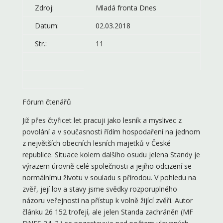
Zdroj:
Mladá fronta Dnes
Datum:
02.03.2018
Str.:
11
Fórum čtenářů
Již přes čtyřicet let pracuji jako lesník a myslivec z
povolání a v současnosti řídím hospodaření na jednom
z největších obecních lesních majetků v České
republice. Situace kolem dalšího osudu jelena Standy je
výrazem úrovně celé společnosti a jejího odcizení se
normálnímu životu v souladu s přírodou. V pohledu na
zvěř, její lov a stavy jsme svědky rozporuplného
názoru veřejnosti na přístup k volně žijící zvěři. Autor
článku 26 152 trofejí, ale jelen Standa zachráněn (MF