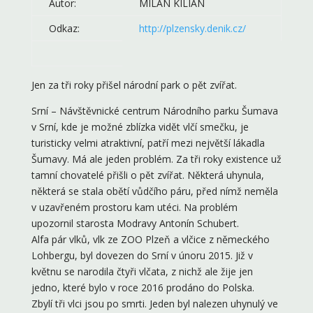
Autor:
MILAN KILIÁN
Odkaz:
http://plzensky.denik.cz/
Jen za tři roky přišel národní park o pět zvířat.
Srní – Návštěvnické centrum Národního parku Šumava
v Srní, kde je možné zblízka vidět vlčí smečku, je
turisticky velmi atraktivní, patří mezi největší lákadla
Šumavy. Má ale jeden problém. Za tři roky existence už
tamní chovatelé přišli o pět zvířat. Některá uhynula,
některá se stala obětí vůdčího páru, před nímž neměla
v uzavřeném prostoru kam utéci. Na problém
upozornil starosta Modravy Antonín Schubert.
Alfa pár vlků, vlk ze ZOO Plzeň a vlčice z německého
Lohbergu, byl dovezen do Srní v únoru 2015. Již v
květnu se narodila čtyři vlčata, z nichž ale žije jen
jedno, které bylo v roce 2016 prodáno do Polska.
Zbylí tři vlci jsou po smrti. Jeden byl nalezen uhynulý ve