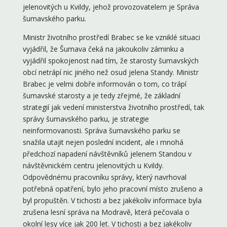
jelenovitých u Kvildy, jehož provozovatelem je Správa
šumavského parku.
Ministr životního prostředí Brabec se ke vzniklé situaci
vyjádřil, že Šumava čeká na jakoukoliv záminku a
vyjádřil spokojenost nad tím, že starosty šumavských
obcí netrápí nic jiného než osud jelena Standy. Ministr
Brabec je velmi dobře informován o tom, co trápí
šumavské starosty a je tedy zřejmé, že základní
strategií jak vedení ministerstva životního prostředí, tak
správy šumavského parku, je strategie
neinformovanosti. Správa šumavského parku se
snažila utajit nejen poslední incident, ale i mnohá
předchozí napadení návštěvníků jelenem Standou v
návštěvnickém centru jelenovitých u Kvildy.
Odpovědnému pracovníku správy, který navrhoval
potřebná opatření, bylo jeho pracovní místo zrušeno a
byl propuštěn. V tichosti a bez jakékoliv informace byla
zrušena lesní správa na Modravě, která pečovala o
okolní lesy více jak 200 let. V tichosti a bez jakékoliv