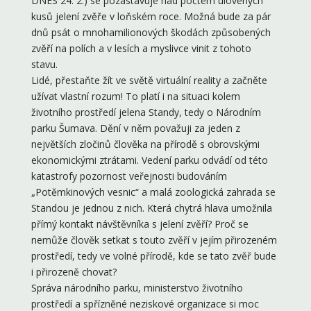
DNES 24. 2.) se pozastavuje nad počtem ulovených
kusů jelení zvěře v loňském roce. Možná bude za pár
dnů psát o mnohamilionových škodách způsobených
zvěří na polích a v lesích a myslivce vinit z tohoto
stavu.
Lidé, přestaňte žít ve světě virtuální reality a začněte
užívat vlastní rozum! To platí i na situaci kolem
životního prostředí jelena Standy, tedy o Národním
parku Šumava. Dění v něm považuji za jeden z
největších zločinů člověka na přírodě s obrovskými
ekonomickými ztrátami. Vedení parku odvádí od této
katastrofy pozornost veřejnosti budováním
„Potěmkinových vesnic“ a malá zoologická zahrada se
Standou je jednou z nich. Která chytrá hlava umožnila
přímý kontakt návštěvníka s jelení zvěří? Proč se
nemůže člověk setkat s touto zvěří v jejím přirozeném
prostředí, tedy ve volné přírodě, kde se tato zvěř bude
i přirozeně chovat?
Správa národního parku, ministerstvo životního
prostředí a spřízněné neziskové organizace si moc