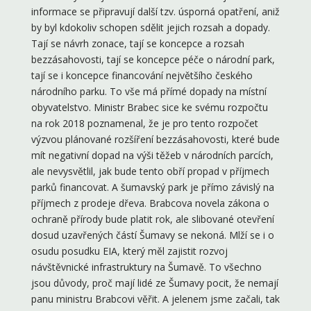
informace se připravují další tzv. úsporná opatření, aniž
by byl kdokoliv schopen sdělit jejich rozsah a dopady.
Tají se návrh zonace, tají se koncepce a rozsah
bezzásahovosti, tají se koncepce péče o národní park,
tají se i koncepce financování největšího českého
národního parku. To vše má přímé dopady na místní
obyvatelstvo. Ministr Brabec sice ke svému rozpočtu
na rok 2018 poznamenal, že je pro tento rozpočet
výzvou plánované rozšíření bezzásahovosti, které bude
mít negativní dopad na výši těžeb v národních parcích,
ale nevysvětlil, jak bude tento obří propad v příjmech
parků financovat. A šumavský park je přímo závislý na
příjmech z prodeje dřeva. Brabcova novela zákona o
ochraně přírody bude platit rok, ale slibované otevření
dosud uzavřených částí Šumavy se nekoná. Mlží se i o
osudu posudku EIA, který měl zajistit rozvoj
návštěvnické infrastruktury na Šumavě. To všechno
jsou důvody, proč mají lidé ze Šumavy pocit, že nemají
panu ministru Brabcovi věřit. A jelenem jsme začali, tak