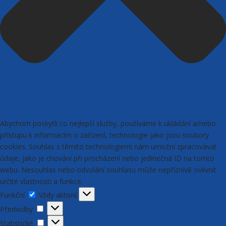
Abychom poskytli co nejlepší služby, používáme k ukládání a/nebo
přístupu k informacím o zařízení, technologie jako jsou soubory
cookies. Souhlas s těmito technologiemi nám umožní zpracovávat
údaje, jako je chování při procházení nebo jedinečná ID na tomto
webu. Nesouhlas nebo odvolání souhlasu může nepříznivě ovlivnit
určité vlastnosti a funkce.
Funkční
Funkční
Vždy aktivní
Předvolby
Předvolby
Statistické
Statistické