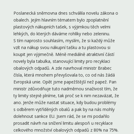
Poslanecká sněmovna dnes schválila novelu zákona o
obalech. Jejím hlavním tématem bylo zpoplatnění
plastových nákupních tašek, s výjimkou těch velmi
lehkých, do kterých dáváme rohlíky nebo zeleninu.
S tím naprosto souhlasím, myslím, že si každý může
vzít na nákup svou nákupní tašku a tu plastovou si
koupit jen výjimečně. Méně mediálně atraktivní částí
novely byla tabulka, stanovující limity pro recyklaci
obalových odpadů. A zde navrhoval ministr Brabec
čísla, která mnohem převyšovala to, co od nás žádá
Evropská unie. Opět jsme papežštější než papež. Pan
ministr zdůvodňuje tuto nadměrnou snaživost tím, že
ty limity stejně plníme, tak proč se k nim nezavázat, že
ano. Jenže může nastat situace, kdy budou problémy
s odběrem vytříděných obalů a pak by na nás mohly
dolehnout sankce EU. Jsem rád, že se mi podařilo
prosadit návrh na snížení limitu alespoň u recyklace
celkového množství obalových odpadů z 80% na 75%.