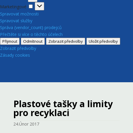
Marketingové
Marketingové
Spravovat možnosti
Spravovat služby
Správa {vendor_count} prodejců
Přečtěte si více o těchto účelech
Přijmout
Odmítnout
Zobrazit předvolby
Uložit předvolby
Zobrazit předvolby
Zásady cookies
Plastové tašky a limity
pro recyklaci
24.Únor 2017