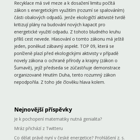
Recyklace má své meze a k dosažení limitu počítá
zákon s energetickým využitím (rozumí se spalováním)
části obalových odpadů. Jenže ekologičtí aktivisté tvrdě
kritizují plány na budování nových kapacit pro
energetické využití odpadu. Z tohoto bludného kruhu
příliš cest nevede. Hlasování o tomto zákonu má ještě
jeden, poněkud zábavný aspekt. TOP 09, která se
poníženě plazí před ekologickými aktivisty v případě
novely zákona o ochraně přírody a krajiny (zákon o
Šumavě), jejíž předseda se zúčastňuje demonstrace
organizované Hnutím Duha, tento rozumný zákon
nepodpořila. Z toho jde člověku hlava kolem.
Nejnovější příspěvky
Je k pochopení matematiky nutná genialita?
Mráz přichází z Twitteru
Co dělat právě nyní v české energetice? Prohlášení z. s.