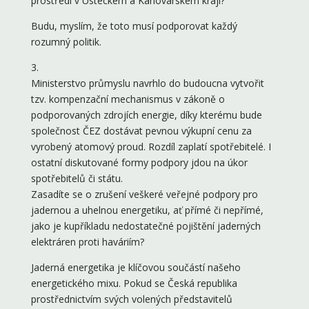
prostředí v Ústeckém a Karlovarském kraji?
Budu, myslím, že toto musí podporovat každý
rozumný politik.
3.
Ministerstvo průmyslu navrhlo do budoucna vytvořit
tzv. kompenzační mechanismus v zákoně o
podporovaných zdrojích energie, díky kterému bude
společnost ČEZ dostávat pevnou výkupní cenu za
vyrobený atomový proud. Rozdíl zaplatí spotřebitelé. I
ostatní diskutované formy podpory jdou na úkor
spotřebitelů či státu.
Zasadíte se o zrušení veškeré veřejné podpory pro
jadernou a uhelnou energetiku, ať přímé či nepřímé,
jako je kupříkladu nedostatečné pojištění jaderných
elektráren proti haváriím?
Jaderná energetika je klíčovou součástí našeho
energetického mixu. Pokud se Česká republika
prostřednictvím svých volených představitelů