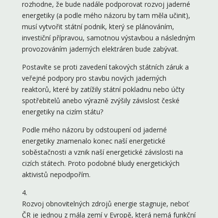
rozhodne, že bude nadále podporovat rozvoj jaderné
energetiky (a podle mého názoru by tam měla učinit),
musí vytvořit státní podnik, který se plánováním,
investiční přípravou, samotnou výstavbou a následným
provozováním jaderných elektráren bude zabývat.
Postavíte se proti zavedení takových státních záruk a
veřejné podpory pro stavbu nových jaderných
reaktorů, které by zatížily státní pokladnu nebo účty
spotřebitelů anebo výrazně zvýšily závislost české
energetiky na cizím státu?
Podle mého názoru by odstoupení od jaderné
energetiky znamenalo konec naší energetické
soběstačnosti a vznik naší energetické závislosti na
cizích státech. Proto podobné bludy energetických
aktivistů nepodpořím.
4.
Rozvoj obnovitelných zdrojů energie stagnuje, neboť
ČR je jednou z mála zemí v Evropě, která nemá funkční