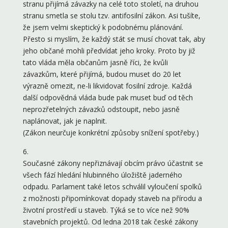
stranu přijímá závazky na celé toto století, na druhou
stranu smetla se stolu tzv. antifosilní zákon. Asi tušíte,
že jsem velmi skeptický k podobnému plánování.
Přesto si myslím, že každý stát se musí chovat tak, aby
jeho občané mohli předvídat jeho kroky. Proto by již
tato vláda měla občanům jasně říci, že kvůli
závazkům, které přijímá, budou muset do 20 let
výrazně omezit, ne-li likvidovat fosilní zdroje. Každá
další odpovědná vláda bude pak muset buď od těch
neprozřetelných závazků odstoupit, nebo jasně
naplánovat, jak je naplnit.
(Zákon neurčuje konkrétní způsoby snížení spotřeby.)
6.
Současné zákony nepřiznávají obcím právo účastnit se
všech fází hledání hlubinného úložiště jaderného
odpadu. Parlament také letos schválil vyloučení spolků
z možnosti připomínkovat dopady staveb na přírodu a
životní prostředí u staveb. Týká se to více než 90%
stavebních projektů. Od ledna 2018 tak české zákony