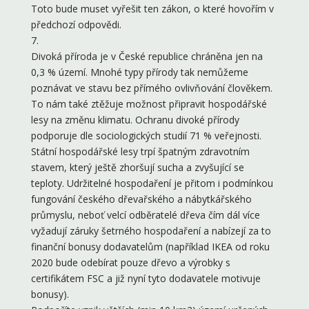
Toto bude muset vyřešit ten zákon, o které hovořím v
předchozí odpovědi.
7.
Divoká příroda je v České republice chráněna jen na
0,3 % území. Mnohé typy přírody tak nemůžeme
poznávat ve stavu bez přímého ovlivňování člověkem.
To nám také ztěžuje možnost připravit hospodářské
lesy na změnu klimatu. Ochranu divoké přírody
podporuje dle sociologických studií 71 % veřejnosti.
Státní hospodářské lesy trpí špatným zdravotním
stavem, který ještě zhoršují sucha a zvyšující se
teploty. Udržitelné hospodaření je přitom i podmínkou
fungování českého dřevařského a nábytkářského
průmyslu, neboť velcí odběratelé dřeva čím dál více
vyžadují záruky šetrného hospodaření a nabízejí za to
finanční bonusy dodavatelům (například IKEA od roku
2020 bude odebírat pouze dřevo a výrobky s
certifikátem FSC a již nyní tyto dodavatele motivuje
bonusy).