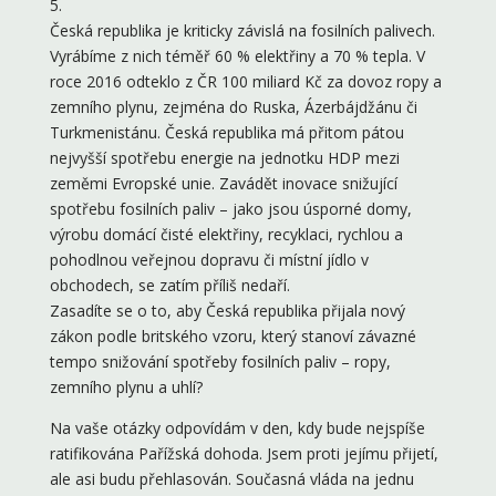
5.
Česká republika je kriticky závislá na fosilních palivech.
Vyrábíme z nich téměř 60 % elektřiny a 70 % tepla. V
roce 2016 odteklo z ČR 100 miliard Kč za dovoz ropy a
zemního plynu, zejména do Ruska, Ázerbájdžánu či
Turkmenistánu. Česká republika má přitom pátou
nejvyšší spotřebu energie na jednotku HDP mezi
zeměmi Evropské unie. Zavádět inovace snižující
spotřebu fosilních paliv – jako jsou úsporné domy,
výrobu domácí čisté elektřiny, recyklaci, rychlou a
pohodlnou veřejnou dopravu či místní jídlo v
obchodech, se zatím příliš nedaří.
Zasadíte se o to, aby Česká republika přijala nový
zákon podle britského vzoru, který stanoví závazné
tempo snižování spotřeby fosilních paliv – ropy,
zemního plynu a uhlí?
Na vaše otázky odpovídám v den, kdy bude nejspíše
ratifikována Pařížská dohoda. Jsem proti jejímu přijetí,
ale asi budu přehlasován. Současná vláda na jednu