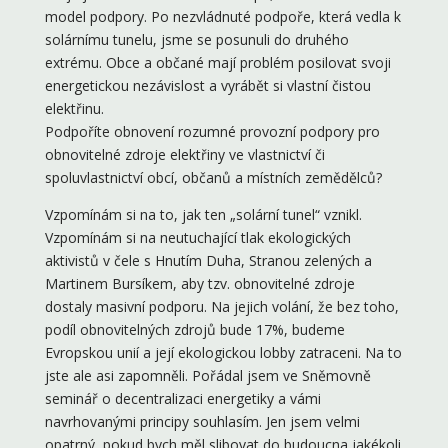
model podpory. Po nezvládnuté podpoře, která vedla k
solárnímu tunelu, jsme se posunuli do druhého
extrému. Obce a občané mají problém posilovat svoji
energetickou nezávislost a vyrábět si vlastní čistou
elektřinu.
Podpoříte obnovení rozumné provozní podpory pro
obnovitelné zdroje elektřiny ve vlastnictví či
spoluvlastnictví obcí, občanů a místních zemědělců?
Vzpomínám si na to, jak ten „solární tunel“ vznikl.
Vzpomínám si na neutuchající tlak ekologických
aktivistů v čele s Hnutím Duha, Stranou zelených a
Martinem Bursíkem, aby tzv. obnovitelné zdroje
dostaly masivní podporu. Na jejich volání, že bez toho,
podíl obnovitelných zdrojů bude 17%, budeme
Evropskou unií a její ekologickou lobby zatraceni. Na to
jste ale asi zapomněli. Pořádal jsem ve Sněmovně
seminář o decentralizaci energetiky a vámi
navrhovanými principy souhlasím. Jen jsem velmi
opatrný, pokud bych měl slibovat do budoucna jakékoli