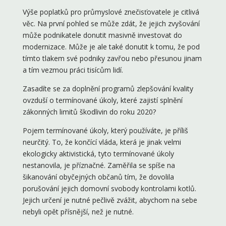
Výše poplatků pro průmyslové znečisťovatele je citlivá
věc. Na první pohled se může zdát, že jejich zvyšování
může podnikatele donutit masivně investovat do
modernizace. Může je ale také donutit k tomu, že pod
tímto tlakem své podniky zavřou nebo přesunou jinam
a tím vezmou práci tisícům lidí.
Zasadíte se za doplnění programů zlepšování kvality
ovzduší o termínované úkoly, které zajistí splnění
zákonných limitů škodlivin do roku 2020?
Pojem termínované úkoly, který používáte, je příliš
neurčitý. To, že končící vláda, která je jinak velmi
ekologicky aktivistická, tyto termínované úkoly
nestanovila, je příznačné. Zaměřila se spíše na
šikanování obyčejných občanů tím, že dovolila
porušování jejich domovní svobody kontrolami kotlů.
Jejich určení je nutné pečlivě zvážit, abychom na sebe
nebyli opět přísnější, než je nutné.