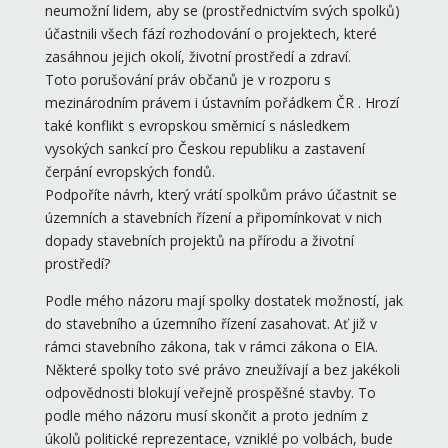
neumožní lidem, aby se (prostřednictvím svých spolků)
účastnili všech fází rozhodování o projektech, které
zasáhnou jejich okolí, životní prostředí a zdraví.
Toto porušování práv občanů je v rozporu s
mezinárodním právem i ústavním pořádkem ČR . Hrozí
také konflikt s evropskou směrnicí s následkem
vysokých sankcí pro Českou republiku a zastavení
čerpání evropských fondů.
Podpoříte návrh, který vrátí spolkům právo účastnit se
územních a stavebních řízení a připomínkovat v nich
dopady stavebních projektů na přírodu a životní
prostředí?
Podle mého názoru mají spolky dostatek možností, jak
do stavebního a územního řízení zasahovat. Ať již v
rámci stavebního zákona, tak v rámci zákona o EIA.
Některé spolky toto své právo zneužívají a bez jakékoli
odpovědnosti blokují veřejně prospěšné stavby. To
podle mého názoru musí skončit a proto jedním z
úkolů politické reprezentace, vzniklé po volbách, bude