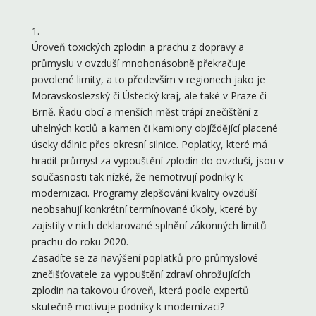
1.
Úroveň toxických zplodin a prachu z dopravy a
průmyslu v ovzduší mnohonásobně překračuje
povolené limity, a to především v regionech jako je
Moravskoslezský či Ústecký kraj, ale také v Praze či
Brně. Řadu obcí a menších měst trápí znečištění z
uhelných kotlů a kamen či kamiony objíždějící placené
úseky dálnic přes okresní silnice. Poplatky, které má
hradit průmysl za vypouštění zplodin do ovzduší, jsou v
současnosti tak nízké, že nemotivují podniky k
modernizaci. Programy zlepšování kvality ovzduší
neobsahují konkrétní termínované úkoly, které by
zajistily v nich deklarované splnění zákonných limitů
prachu do roku 2020.
Zasadíte se za navýšení poplatků pro průmyslové
znečišťovatele za vypouštění zdraví ohrožujících
zplodin na takovou úroveň, která podle expertů
skutečně motivuje podniky k modernizaci?