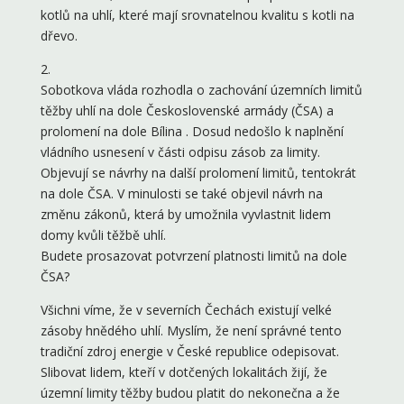
kotlů na uhlí, které mají srovnatelnou kvalitu s kotli na
dřevo.
2.
Sobotkova vláda rozhodla o zachování územních limitů
těžby uhlí na dole Československé armády (ČSA) a
prolomení na dole Bílina . Dosud nedošlo k naplnění
vládního usnesení v části odpisu zásob za limity.
Objevují se návrhy na další prolomení limitů, tentokrát
na dole ČSA. V minulosti se také objevil návrh na
změnu zákonů, která by umožnila vyvlastnit lidem
domy kvůli těžbě uhlí.
Budete prosazovat potvrzení platnosti limitů na dole
ČSA?
Všichni víme, že v severních Čechách existují velké
zásoby hnědého uhlí. Myslím, že není správné tento
tradiční zdroj energie v České republice odepisovat.
Slibovat lidem, kteří v dotčených lokalitách žijí, že
územní limity těžby budou platit do nekonečna a že