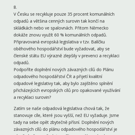
8.
V Česku se recykluje pouze 35 procent komunálních
odpadů a většina cenných surovin tak končí na
skládkách nebo ve spalovnách. Přitom Německo
dokáže znovu využít 60 % komunálních odpadů.
Připravovaná evropská legislativa v tzv. Balíčku
oběhového hospodářství bude vyžadovat, aby se
členské státu EU výrazně zlepšily v prevenci a recyklaci
odpadů.
Podpoříte doplnění nových závazných cílů do Plánu
odpadového hospodářství ČR a přijetí kvalitní
odpadové legislativy tak, aby bylo zajištěno splnění
přicházejících evropských cílů pro opakované využívání
a recyklaci surovin?
Zatím se naše odpadová legislativa chová tak, že
stanovuje cíle, které jsou vyšší, než EU vyžaduje. Jsme
tady na sebe opět zbytečně přísní. Doplnění nových
závazných cílů do plánu odpadového hospodářství je