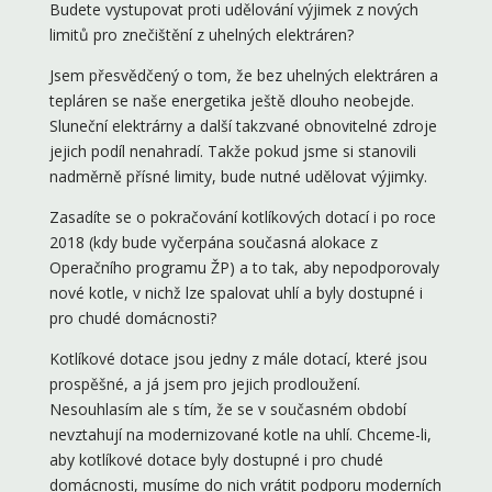
Budete vystupovat proti udělování výjimek z nových
limitů pro znečištění z uhelných elektráren?
Jsem přesvědčený o tom, že bez uhelných elektráren a
tepláren se naše energetika ještě dlouho neobejde.
Sluneční elektrárny a další takzvané obnovitelné zdroje
jejich podíl nenahradí. Takže pokud jsme si stanovili
nadměrně přísné limity, bude nutné udělovat výjimky.
Zasadíte se o pokračování kotlíkových dotací i po roce
2018 (kdy bude vyčerpána současná alokace z
Operačního programu ŽP) a to tak, aby nepodporovaly
nové kotle, v nichž lze spalovat uhlí a byly dostupné i
pro chudé domácnosti?
Kotlíkové dotace jsou jedny z mále dotací, které jsou
prospěšné, a já jsem pro jejich prodloužení.
Nesouhlasím ale s tím, že se v současném období
nevztahují na modernizované kotle na uhlí. Chceme-li,
aby kotlíkové dotace byly dostupné i pro chudé
domácnosti, musíme do nich vrátit podporu moderních