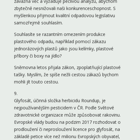
závažná věc a vyžaduje pečlivou analýzu, abychom
zbytečně nesnižovali naši konkurenceschopnost. S
myšlenkou přijmout kvalitní odpadovou legislativu
samozřejmě souhlasím.
Souhlasíte se razantním omezením produkce
plastového odpadu, například pomocí zákazu
jednorázových plastů jako jsou kelímky, plastové
příbory či boxy na jídlo?
Sněmovna letos přijala zákon, zpoplatňující plastové
tašky. Myslím, že spíše nežli cestou zákazů bychom
mohli jít touto cestou.
9.
Glyfosát, účinná složka herbicidu Roundup, je
nejpoužívanějším pesticidem v ČR. Podle Světové
zdravotnické organizace může způsobovat rakovinu.
Evropské vlády budou na podzim 2017 rozhodovat o
prodloužení či neprosloužení licence pro glyfosát, na
základě petice více než milionu Evropských obyvatel,