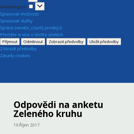
Marketingové
Marketingové
Spravovat možnosti
Spravovat služby
Správa {vendor_count} prodejců
Přečtěte si více o těchto účelech
Přijmout
Odmítnout
Zobrazit předvolby
Uložit předvolby
Zobrazit předvolby
Zásady cookies
Odpovědi na anketu
Zeleného kruhu
19.Říjen 2017