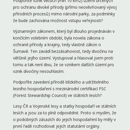
Podpoříte vznik větších (min 10 km2) území určených
pro ochranu divoké přírody (přímo neovlivňovaný vývoj
přírodních procesů) mimo národní parky, za podmínky
že bude zachována možnost vstupu veřejnosti?
Významným zákonem, který byl dlouho projednáván v
končícím volebním období, byla novela zákona o
ochraně přírody a krajiny, tedy vlastně zákon o
Šumavě. Ten zavádí bezzásahovost, tedy divočinu na
většině jejího území. Vystupoval a hlasoval jsem proti
tomu a tak není divu, že se vznikem dalších území pro
vznik divočiny nesouhlasím.
Podpoříte zavedení přírodě blízkého a udržitelného
lesního hospodaření s mezinárodní certifikací FSC
(Forest Stewardship Council) ve státních lesích?
Lesy ČR a Vojenské lesy a statky hospodaří ve státních
lesích a jsou za to plně odpovědné. Proto si myslím, že
o podobných zásazích do jejich hospodaření by měly v
první řadě rozhodovat jejich statutární orgány.