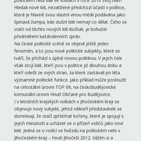
politickém nebi dali ve volbách v roce 2010 svůj hlas?
Hledali nové lidi, nezatížené předchozí účastí v politice,
která je hlavně svou vlastní vinou médii podávána jako
špinavá žumpa, kde slušní lidé nemají co dělat. Čeho se
voliči od těchto nových lidí dočkali, je bohužel
předmětem každodenních zpráv.
Na české politické scéně se objevil ještě jeden
fenomén, a to jsou nové politické subjekty, které se
tváří, že přichází s úplně novou politikou. V jejich čele
však stojí lidé, kteří jsou v politice již dlouhou dobu a
kteří odešli ze svých stran, za které zastávali po léta
významné politické funkce. Jako příklad může posloužit
na celostátní úrovni TOP 09, na českobudějovické
komunální úrovni Hnutí Občané pro Budějovice.
I v letošních krajských volbách v Jihočeském kraji se
objevuje nový subjekt, jehož někteří představitelé se
domnívají, že stačí zpřetrhat kořeny, které je spojují s
jejich minulostí a ucházet se o přízeň voličů jako noví
lidé. Jedná se o rodící se hvězdu na politickém nebi v
Jihočeském kraji – hnutí Jihočeši 2012. Vážím si a