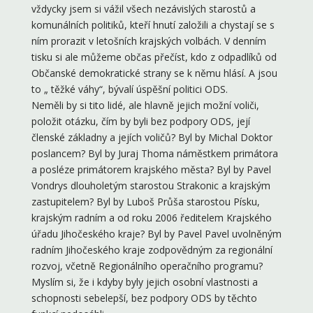
vždycky jsem si vážil všech nezávislých starostů a
komunálních politiků, kteří hnutí založili a chystají se s
ním prorazit v letošních krajských volbách. V denním
tisku si ale můžeme občas přečíst, kdo z odpadlíků od
Občanské demokratické strany se k němu hlásí. A jsou
to „ těžké váhy“, bývalí úspěšní politici ODS.
Neměli by si tito lidé, ale hlavně jejich možní voliči,
položit otázku, čím by byli bez podpory ODS, její
členské základny a jejích voličů? Byl by Michal Doktor
poslancem? Byl by Juraj Thoma náměstkem primátora
a posléze primátorem krajského města? Byl by Pavel
Vondrys dlouholetým starostou Strakonic a krajským
zastupitelem? Byl by Luboš Průša starostou Písku,
krajským radním a od roku 2006 ředitelem Krajského
úřadu Jihočeského kraje? Byl by Pavel Pavel uvolněným
radním Jihočeského kraje zodpovědným za regionální
rozvoj, včetně Regionálního operačního programu?
Myslím si, že i kdyby byly jejich osobní vlastnosti a
schopnosti sebelepší, bez podpory ODS by těchto