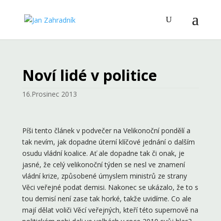
Noví lidé v politice
16.Prosinec 2013
Píši tento článek v podvečer na Velikonoční pondělí a
tak nevím, jak dopadne úterní klíčové jednání o dalším
osudu vládní koalice. Ať ale dopadne tak či onak, je
jasné, že celý velikonoční týden se nesl ve znamení
vládní krize, způsobené úmyslem ministrů ze strany
Věci veřejné podat demisi. Nakonec se ukázalo, že to s
tou demisí není zase tak horké, takže uvidíme. Co ale
mají dělat voliči Věcí veřejných, kteří této supernově na