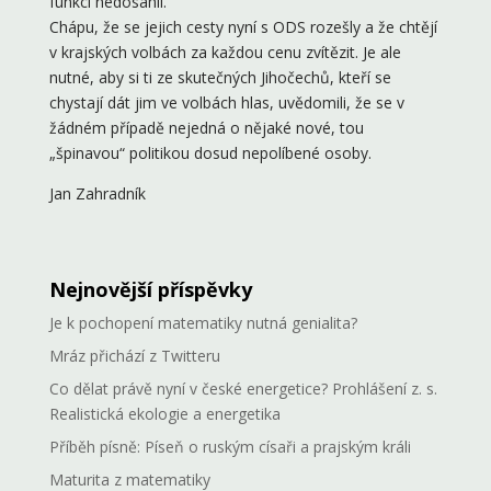
funkcí nedosáhli.
Chápu, že se jejich cesty nyní s ODS rozešly a že chtějí
v krajských volbách za každou cenu zvítězit. Je ale
nutné, aby si ti ze skutečných Jihočechů, kteří se
chystají dát jim ve volbách hlas, uvědomili, že se v
žádném případě nejedná o nějaké nové, tou
„špinavou“ politikou dosud nepolíbené osoby.
Jan Zahradník
Nejnovější příspěvky
Je k pochopení matematiky nutná genialita?
Mráz přichází z Twitteru
Co dělat právě nyní v české energetice? Prohlášení z. s.
Realistická ekologie a energetika
Příběh písně: Píseň o ruským císaři a prajským králi
Maturita z matematiky