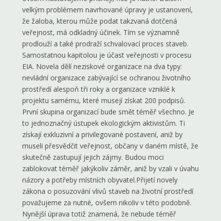
velkým problémem navrhované úpravy je ustanovení,
že žaloba, kterou může podat takzvaná dotčená
veřejnost, má odkladný účinek. Tím se významně
prodlouží a také prodraží schvalovací proces staveb.
Samostatnou kapitolou je účast veřejnosti v procesu
EIA. Novela dělí neziskové organizace na dva typy:
nevládní organizace zabývající se ochranou životního
prostředí alespoň tři roky a organizace vzniklé k
projektu samému, které musejí získat 200 podpisů.
První skupina organizací bude smět téměř všechno. Je
to jednoznačný ústupek ekologickým aktivistům. Ti
získají exkluzivní a privilegované postavení, aniž by
museli přesvědčit veřejnost, občany v daném místě, že
skutečně zastupují jejich zájmy. Budou moci
zablokovat téměř jakýkoliv záměr, aniž by vzali v úvahu
názory a potřeby místních obyvatel.Přijetí novely
zákona o posuzování vlivů staveb na životní prostředí
považujeme za nutné, ovšem nikoliv v této podobně.
Nynější úprava totiž znamená, že nebude téměř