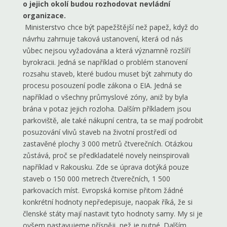
o jejich okolí budou rozhodovat nevládní
organizace.
Ministerstvo chce být papežštější než papež, když do
návrhu zahrnuje taková ustanovení, která od nás
vůbec nejsou vyžadována a která významně rozšíří
byrokracii. Jedná se například o problém stanovení
rozsahu staveb, které budou muset být zahrnuty do
procesu posouzení podle zákona o EIA. Jedná se
například o všechny průmyslové zóny, aniž by byla
brána v potaz jejich rozloha. Dalším příkladem jsou
parkoviště, ale také nákupní centra, ta se mají podrobit
posuzování vlivů staveb na životní prostředí od
zastavěné plochy 3 000 metrů čtverečních. Otázkou
zůstává, proč se předkladatelé novely neinspirovali
například v Rakousku. Zde se úprava dotýká pouze
staveb o 150 000 metrech čtverečních, 1 500
parkovacích míst. Evropská komise přitom žádné
konkrétní hodnoty nepředepisuje, naopak říká, že si
členské státy mají nastavit tyto hodnoty samy. My si je
ovšem nastavujeme přísněji, než je nutné. Dalším