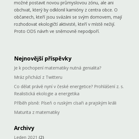
možné postavit novou průmyslovou zónu, ale ani
obchvat, který by odklonil kamióny z centra obce. O
občanech, kteří jsou svázáni se svým domovem, mají
rozhodovat ekologičtí aktivisté, kteří v místě nežijí.
Proto ODS návrh ve sněmovně nepodpoří.
Nejnovější příspěvky
Je k pochopení matematiky nutná genialita?
Mráz přichází z Twitteru
Co dělat právě nyní v české energetice? Prohlášení z. s.
Realistická ekologie a energetika
Příběh písně: Píseň o ruským císaři a prajským králi
Maturita z matematiky
Archivy
Leden 2021
(2)