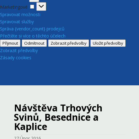
Marketingové
Marketingové
Spravovat možnosti
Spravovat služby
Správa {vendor_count} prodejců
Přečtěte si více o těchto účelech
Přijmout
Odmítnout
Zobrazit předvolby
Uložit předvolby
Zobrazit předvolby
Zásady cookies
Návštěva Trhových
Svinů, Besednice a
Kaplice
27.Únor 2016