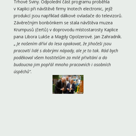
Trhové Sviny. Odpolední část programu proběhla
v Kaplici při návštěvě firmy Inotech electronic, jejíž
produkcí jsou například dálkové ovladače do televizorů.
Závěrečným bonbónkem se stala návštěva muzea
Krumpusů (čertů) v doprovodu místostarosty Kaplice
pana Libora Lukše a Magdy Opolzerové. Jan Zahradník.
„
Je nošením dříví do lesa opakovat, že Jihočeši jsou
pracovití lidé s dobrými nápady, ale je to tak. Rád bych
poděkoval všem hostitelům za milé přivítání a do
budoucna jim popřál mnoho pracovních i osobních
úspěchů“.