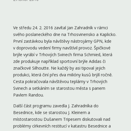
Ve středu 24. 2. 2016 zavítal Jan Zahradník v rámci
svého poslaneckého dne na Trhosvinensko a Kaplicko.
První zastávkou byla návštěvy nástrojárny GPN, kde
v doprovodu vedení firmy navštívil provoz. Špičkové
brýle vyrábí v Trhových Svinech firma Schmied, která
zde produkuje například sportovní brýle Adidas či
značkové Silhoutte. Ne každý by asi tipoval jejich
produkci, která činí přes dva milióny kusů brýlí ročně.
Cesta pokračovala návštěvou teplárny v Trhových
Svinech a setkáním se starostou města s panem
Pavlem Randou.
Další část programu zavedla J. Zahradníka do
Besednice, kde se starostou J. Kleinem a
místostarostou Dušanem Tripesem diskutovali nad
problémy církevních restitucí v katastru Besednice a