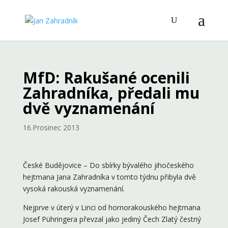
MfD: Rakušané ocenili
Zahradníka, předali mu
dvě vyznamenání
16.Prosinec 2013
České Budějovice – Do sbírky bývalého jihočeského
hejtmana Jana Zahradníka v tomto týdnu přibyla dvě
vysoká rakouská vyznamenání.
Nejprve v úterý v Linci od hornorakouského hejtmana
Josef Pühringera převzal jako jediný Čech Zlatý čestný