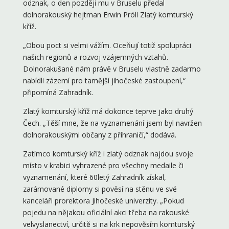
odznak, o den později mu v Bruselu předal
dolnorakouský hejtman Erwin Pröll Zlatý komturský
kříž.
„Obou poct si velmi vážím. Oceňují totiž spolupráci
našich regionů a rozvoj vzájemných vztahů.
Dolnorakušané nám právě v Bruselu vlastně zadarmo
nabídli zázemí pro tamější jihočeské zastoupení,“
připomíná Zahradník.
Zlatý komturský kříž má dokonce teprve jako druhý
Čech. „Těší mne, že na vyznamenání jsem byl navržen
dolnorakouskými občany z příhraničí,“ dodává.
Zatímco komturský kříž i zlatý odznak najdou svoje
místo v krabici vyhrazené pro všechny medaile či
vyznamenání, které 60letý Zahradník získal,
zarámované diplomy si pověsí na stěnu ve své
kanceláři prorektora Jihočeské univerzity. „Pokud
pojedu na nějakou oficiální akci třeba na rakouské
velvyslanectví, určitě si na krk nepověsím komturský