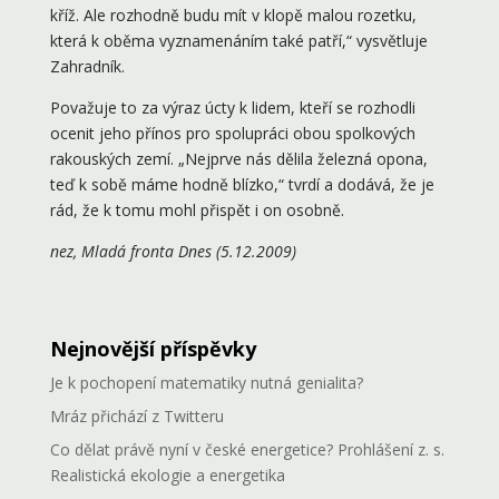
kříž. Ale rozhodně budu mít v klopě malou rozetku,
která k oběma vyznamenáním také patří,“ vysvětluje
Zahradník.
Považuje to za výraz úcty k lidem, kteří se rozhodli
ocenit jeho přínos pro spolupráci obou spolkových
rakouských zemí. „Nejprve nás dělila železná opona,
teď k sobě máme hodně blízko,“ tvrdí a dodává, že je
rád, že k tomu mohl přispět i on osobně.
nez, Mladá fronta Dnes (5.12.2009)
Nejnovější příspěvky
Je k pochopení matematiky nutná genialita?
Mráz přichází z Twitteru
Co dělat právě nyní v české energetice? Prohlášení z. s.
Realistická ekologie a energetika