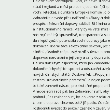
Dále ve svém vystoupení uvedl, že návrh stanov
států i regionů a měst pro co nejoptimálnější spo
vodní, letecká), slovníkem Evropské komise „o c
Zahradníka nevede přes nařízení a zákazy či doko
prospěch železniční dopravy zakládá Bílá kniha 
a institucionálního rámce, který by ve větší míře
nástrojů má být spravedlivé, transparentní a sk
dále lepší využití potenciálu vodní dopravy jako
dokončení liberalizace železničního sektoru, jež
silniční. „Osobně chápu jistý rozdíl v úvaze o o
dopravou narovnáním její ceny a ceny dopravních
Dalším důležitým aspektem, který Jan Zahradník 
dokončení chybějících spojení a odstranění úzký
nových členských států. Doslova řekl: „Propojen
cestami srovnatelných parametrů je nejen pod
to také zároveň nástroj pro skutečné propojení 
V neposlední řadě pak Jan Zahradník navrhl, ab
podtitul „Čas rozhodnout“, byl do verze z roku 
chceme dopravu chceme, totiž již padlo. Co nám
rozhodnutí uvádět do praxe,“ zaznělo v závěru v