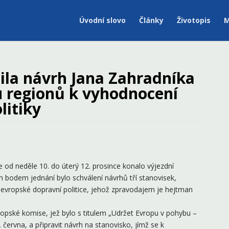
Úvodní slovo
Články
Životopis
M
ila návrh Jana Zahradníka
u regionů k vyhodnocení
litiky
d neděle 10. do úterý 12. prosince konalo výjezdní
 bodem jednání bylo schválení návrhů tří stanovisek,
evropské dopravní politice, jehož zpravodajem je hejtman
opské komise, jež bylo s titulem „Udržet Evropu v pohybu –
 června, a připravit návrh na stanovisko, jímž se k