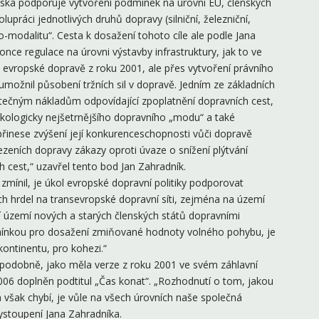
iska podporuje vytvoření podmínek na úrovni EU, členských
lupráci jednotlivých druhů dopravy (silniční, železniční,
o-modalitu“. Cesta k dosažení tohoto cíle ale podle Jana
nce regulace na úrovni výstavby infrastruktury, jak to ve
o evropské dopravě z roku 2001, ale přes vytvoření právního
 umožnil působení tržních sil v dopravě. Jedním ze základních
utečným nákladům odpovídající zpoplatnění dopravních cest,
 ekologicky nejšetrnějšího dopravního „modu“ a také
 přinese zvýšení její konkurenceschopnosti vůči dopravě
mezeních dopravy zákazy oproti úvaze o snížení plýtvání
 cest,“ uzavřel tento bod Jan Zahradník.
zmínil, je úkol evropské dopravní politiky podporovat
ch hrdel na transevropské dopravní síti, zejména na území
í území nových a starých členských států dopravními
mínkou pro dosažení zmiňované hodnoty volného pohybu, je
kontinentu, pro kohezi.“
y podobně, jako měla verze z roku 2001 ve svém záhlavní
2006 doplněn podtitul „Čas konat“. „Rozhodnutí o tom, jakou
 však chybí, je vůle na všech úrovních naše společná
ystoupení Jana Zahradníka.