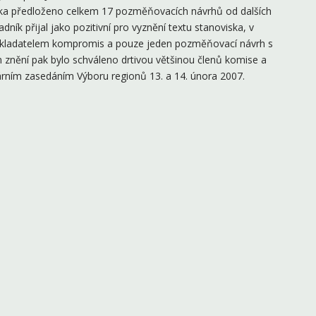
ka předloženo celkem 17 pozměňovacích návrhů od dalších
ník přijal jako pozitivní pro vyznění textu stanoviska, v
edkladatelem kompromis a pouze jeden pozměňovací návrh s
 znění pak bylo schváleno drtivou většinou členů komise a
ním zasedáním Výboru regionů 13. a 14. února 2007.