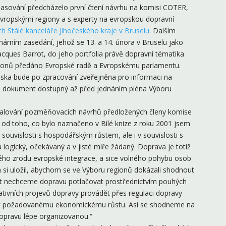
asování předcházelo první čtení návrhu na komisi COTER,
s evropskými regiony a s experty na evropskou dopravní
ch Stálé kanceláře Jihočeského kraje v Bruselu
. Dalším
árním zasedání, jehož se 13. a 14. února v Bruselu jako
acques Barrot, do jeho portfolia právě dopravní tématika
gionů předáno Evropské radě a Evropskému parlamentu.
viska bude po zpracování zveřejněna pro informaci na
de dokument dostupný až před jednáním pléna Výboru
valování pozměňovacích návrhů předložených členy komise
l od toho, co bylo naznačeno v Bílé knize z roku 2001 jsem
souvislosti s hospodářským růstem, ale i v souvislosti s
logický, očekávaný a v jisté míře žádaný. Doprava je totiž
ho zrodu evropské integrace, a sice volného pohybu osob
m si uložil, abychom se ve Výboru regionů dokázali shodnout
st nechceme dopravu potlačovat prostřednictvím pouhých
tivních projevů dopravy provádět přes regulaci dopravy
lik požadovanému ekonomickému růstu. Asi se shodneme na
opravu lépe organizovanou.“