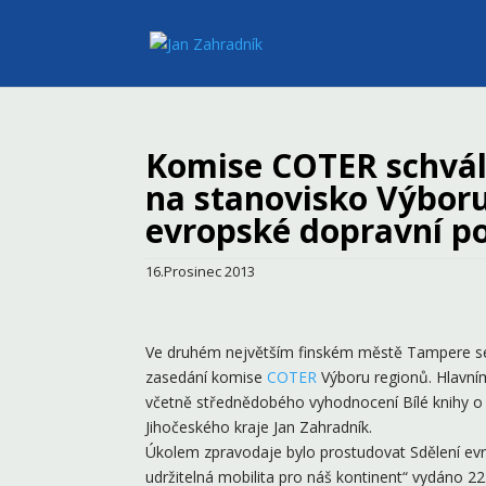
Komise COTER schvál
na stanovisko Výbor
evropské dopravní po
16.Prosinec 2013
Ve druhém největším finském městě Tampere se o
zasedání komise
COTER
Výboru regionů. Hlavním
včetně střednědobého vyhodnocení Bílé knihy o 
Jihočeského kraje Jan Zahradník.
Úkolem zpravodaje bylo prostudovat Sdělení evr
udržitelná mobilita pro náš kontinent“ vydáno 22.