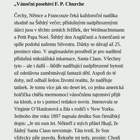
„Vánoční poselství F. P. Churche
Čechy, Němce a Francouze čeká každoroční nadílka
shodně na Štědrý večer; příslušnými nadpřirozenými
dárci jsou v těchto zemích Ježíšek, der Weihnachtsmann
a Petit Papa Noel. Štědrý den Angličanů a Američanů se
spíše podobá našemu Silvestru. Dárky se dávají až 25.
prosince ráno. V anglosaském prostředí je pro nadílení
příslušná mikulášská inkarnace, Santa Claus. Všechny
tyto – ale i další – štědře nadělující nadpřirozené bytosti
už odedávna zaměstnávají fantazii dětí. Aspoň do té
doby, než odhalí šedou životní realitu, že naděluje
tatínek. Je tomu více jak sto deset let, co jedna americká
holčička chtěla mermomocí vánočnímu tajemství přijít
na kloub, a to s pomocí redakce novin. Jmenovala se
Virginie O’Hanlonová a žila s rodiči v New Yorku.
Jednoho dne roku 1897 napsala deníku Sun čtenářský
dopis: „Je mi osm let. Někteří z mých přátel říkají, že
žádný Santa Claus neexistuje. Táta tvrdí, že Sun
vždycky píše pravdu. Řekněte mi tedy, prosím: Chodí