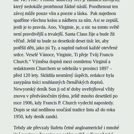
který nedokáže protrhnout žádné násilí. Poodhrnout ten
závoj může pouze víra a poezie a láska. Pak najednou
spatříme všechnu krásu a nádheru za ním. Asi se zeptáš,
jestli je to pravda. Ano, Virginie, je, a nic na tomto světě
není pravdivější a trvalejší. Santa Claus žije a bude žít
věčně. Ještě tu bude za desetkrát deset tisíc let, aby
potěšil děti, jako jsi Ty, a naplnil radostí každé otevřené
srdce. Veselé Vánoce, Virginie, Ti přeje Tvůj Francis
Church.“ Výměna dopisů mezi osmiletou Virginií a
redaktorem Churchem se odehrála v prosinci 1897 –
před 120 lety. Sklidila nesmírný úspěch, redakce byla
zasypána tisíci souhlasných čtenářských dopisů.
Newyorský deník Sun ji od té doby uveřejňoval vždy
znovu v předvánočním týdnu, ještě mnoho desetiletí po
roce 1906, kdy Francis P. Church vydechl naposledy.
Dopis se stal nedílnou součástí tradice listu až do roku
1950, kdy deník zanikl.
Tehdy ale převzaly štafetu četné angloamerické i mnohé