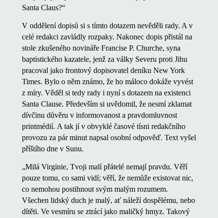
Santa Claus?“
V oddělení dopisů si s tímto dotazem nevěděli rady. A v
celé redakci zavládly rozpaky. Nakonec dopis přistál na
stole zkušeného novináře Francise P. Churche, syna
baptistického kazatele, jenž za války Severu proti Jihu
pracoval jako frontový dopisovatel deníku New York
Times. Bylo o něm známo, že ho máloco dokáže vyvést
z míry. Věděl si tedy rady i nyní s dotazem na existenci
Santa Clause. Především si uvědomil, že nesmí zklamat
dívčinu důvěru v informovanost a pravdomluvnost
printmédií. A tak jí v obvyklé časové tísni redakčního
provozu za pár minut napsal osobní odpověď. Text vyšel
příštího dne v Sunu.
„Milá Virginie, Tvoji malí přátelé nemají pravdu. Věří
pouze tomu, co sami vidí; věří, že nemůže existovat nic,
co nemohou postihnout svým malým rozumem.
Všechen lidský duch je malý, ať náleží dospělému, nebo
dítěti. Ve vesmíru se ztrácí jako maličký hmyz. Takový