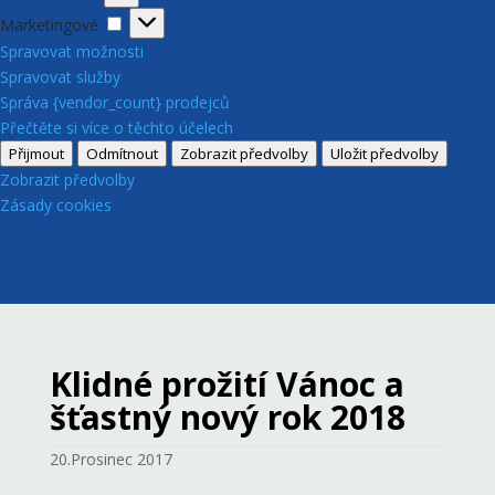
Marketingové
Marketingové
Spravovat možnosti
Spravovat služby
Správa {vendor_count} prodejců
Přečtěte si více o těchto účelech
Přijmout
Odmítnout
Zobrazit předvolby
Uložit předvolby
Zobrazit předvolby
Zásady cookies
Klidné prožití Vánoc a
šťastný nový rok 2018
20.Prosinec 2017