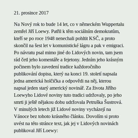
21. prosince 2017
Na Nový rok to bude 14 let, co v německém Wuppertalu
zemřel Jiří Loewy. Patřil k těm sociálním demokratům,
kteří se po roce 1948 nenechali pohltit KSČ, a proto
skončil na šest let v komunistické lágru a pak v emigraci.
Po návratu psal mimo jiné do Lidových novin, tam jsem
rád četl jeho komentáře a fejetony. Jedním jeho krásným
počinem bylo zavedení tradice každoročního
publikování dopisu, který na konci 19. století napsala
jedna americká holčička a odpovědi na něj, kterou
napsal jeden starý americký novinář. Za života Jiřího
Loewyho Lidové noviny tuto tradici udržovaly, po jeho
smrti ji ještě nějakou dobu udržovala Petruška Šustrová.
V minulých letech již Lidové noviny vycházejí na
Vánoce bez tohoto krásného článku. Dovolím si proto
uvést na této stránce text, jak jej v Lidových novinách
publikoval Jiří Loewy: