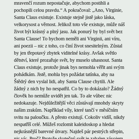
mravenčí rozum nepostačuje, abychom postihli a
pochopili celou pravdu.“ A pokračoval: „Ano, Virginie,
Santa Claus existuje. Existuje stejně jistě jako láska,
velkorysost a věrnost. Jelikož toto vše existuje, může náš
život být krásný a plný jasu. Jak ponurý by byl svět bez
Santa Clause! To bychom neměli ani Virginii, ani víru,
ani poezii – nic z toho, co činí život snesitelným. Zůstal
by jen třepotavý zbytek viditelné krásy. Avšak světlo
dětství, které prozařuje svět, by muselo uhasnout. Santa
Claus existuje, protože jinak bys nemohla věřit ani svým
pohádkám. Jistě, mohla bys požádat tatínka, aby na
Štědrý den vyslal lidi, aby Santa Clause chytili. Ale
žádný z nich by ho nespatřil. Co by to dokázalo? Žádný
člověk ho nemůže uvidět jen tak. To ale vůbec nic
nedokazuje. Nejdůležitější věci zůstávají mnohdy skryty
našim zrakům. Například víly, které tančí v měsíčním
svitu na paloučku. A přesto existují. Cokoliv vidíš, nikdy
nespatříš celé. Můžeš rozlomit kaleidoskop a hledat
nejkrásnější barevné útvary. Najdeš pár pestrých střepin,
nic víc. Proč? Protože skutečný svět je zahalen závojem,