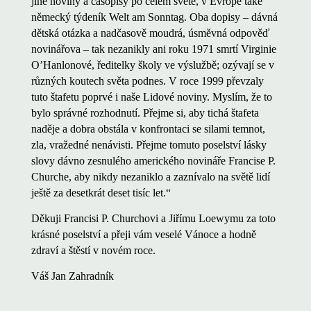
jiné noviny a časopisy po celém světě, v Evropě také
německý týdeník Welt am Sonntag. Oba dopisy – dávná
dětská otázka a nadčasově moudrá, úsměvná odpověď
novinářova – tak nezanikly ani roku 1971 smrtí Virginie
O’Hanlonové, ředitelky školy ve výslužbě; ozývají se v
různých koutech světa podnes. V roce 1999 převzaly
tuto štafetu poprvé i naše Lidové noviny. Myslím, že to
bylo správné rozhodnutí. Přejme si, aby tichá štafeta
naděje a dobra obstála v konfrontaci se silami temnot,
zla, vražedné nenávisti. Přejme tomuto poselství lásky
slovy dávno zesnulého amerického novináře Francise P.
Churche, aby nikdy nezaniklo a zaznívalo na světě lidí
ještě za desetkrát deset tisíc let.“
Děkuji Francisi P. Churchovi a Jiřímu Loewymu za toto
krásné poselství a přeji vám veselé Vánoce a hodně
zdraví a štěstí v novém roce.
Váš Jan Zahradník