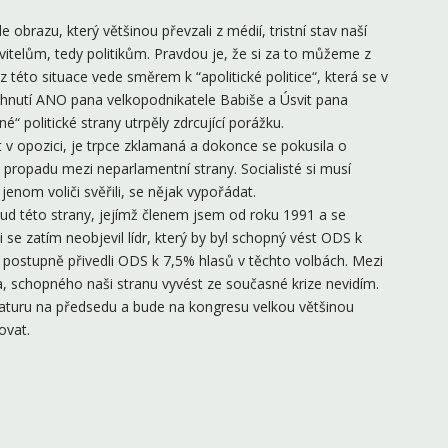
 obrazu, který většinou převzali z médií, tristní stav naší
itelům, tedy politikům. Pravdou je, že si za to můžeme z
 z této situace vede směrem k “apolitické politice“, která se v
 hnutí ANO pana velkopodnikatele Babiše a Úsvit pana
“ politické strany utrpěly zdrcující porážku.
t v opozici, je trpce zklamaná a dokonce se pokusila o
 propadu mezi neparlamentní strany. Socialisté si musí
jenom voliči svěřili, se nějak vypořádat.
d této strany, jejímž členem jsem od roku 1991 a se
i se zatím neobjevil lídr, který by byl schopný vést ODS k
postupně přivedli ODS k 7,5% hlasů v těchto volbách. Mezi
, schopného naši stranu vyvést ze současné krize nevidím.
idaturu na předsedu a bude na kongresu velkou většinou
ovat.