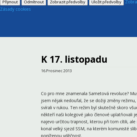
Zobra
Přijmout
Odmítnout
Zobrazit předvolby
Uložit předvolby
Zásady cookies
K 17. listopadu
16.Prosinec 2013
Co pro mne znamenala Sametová revoluce? Musím
jsem nějak nedoufal, že se dožiji změny režimu,
svírali v rukou. Ten režim byl skutečně skoro v
někteří naši kolegové jako členové uplatňovali je
najevo určitou trapnost, kterou při tom cítili, a
konal velký sjezd SSM, na kterém komunisté slib
poníženou vděčnost.