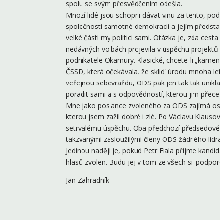
spolu se svým přesvědčením odešla.
Mnozí lidé jsou schopni dávat vinu za tento, podle
společnosti samotné demokracii a jejím představ
velké části my politici sami. Otázka je, zda cesta
nedávných volbách projevila v úspěchu projektů
podnikatele Okamury. Klasické, chcete-li „kamenné
ČSSD, která očekávala, že sklidí úrodu mnoha le
veřejnou sebevraždu, ODS pak jen tak tak unikla
poradit sami a s odpovědností, kterou jim přece 
Mne jako poslance zvoleného za ODS zajímá osu
kterou jsem zažil dobré i zlé. Po Václavu Klausov
setrvalému úspěchu. Oba předchozí předsedové 
takzvanými zasloužilými členy ODS žádného lídra
Jedinou nadějí je, pokud Petr Fiala přijme kand
hlasů zvolen. Budu jej v tom ze všech sil podpor
Jan Zahradník