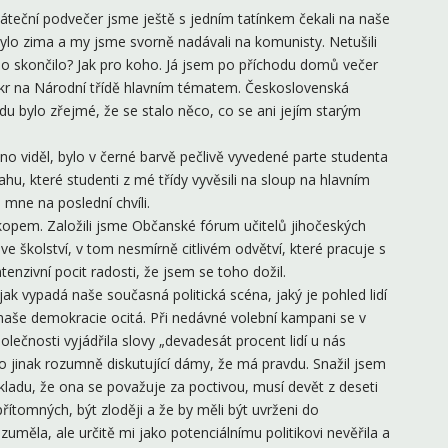
áteční podvečer jsme ještě s jedním tatínkem čekali na naše
Bylo zima a my jsme svorně nadávali na komunisty. Netušili
bo skončilo? Jak pro koho. Já jsem po příchodu domů večer
akr na Národní třídě hlavním tématem. Československá
du bylo zřejmé, že se stalo něco, co se ani jejím starým
no viděl, bylo v černé barvě pečlivě vyvedené parte studenta
, které studenti z mé třídy vyvěsili na sloup na hlavním
o mne na poslední chvíli.
kopem. Založili jsme Občanské fórum učitelů jihočeských
e školství, v tom nesmírně citlivém odvětví, které pracuje s
ntenzivní pocit radosti, že jsem se toho dožil.
ak vypadá naše současná politická scéna, jaký je pohled lidí
naše demokracie ocitá. Při nedávné volební kampani se v
olečnosti vyjádřila slovy „devadesát procent lidí u nás
o jinak rozumně diskutující dámy, že má pravdu. Snažil jsem
okladu, že ona se považuje za poctivou, musí devět z deseti
 přítomných, být zloději a že by měli být uvrženi do
zuměla, ale určitě mi jako potenciálnímu politikovi nevěřila a