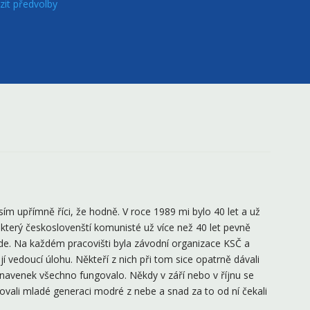
zit předvolby
 upřímně říci, že hodně. V roce 1989 mi bylo 40 let a už
 který českoslovenští komunisté už více než 40 let pevně
šude. Na každém pracovišti byla závodní organizace KSČ a
jí vedoucí úlohu. Někteří z nich při tom sice opatrně dávali
le navenek všechno fungovalo. Někdy v září nebo v říjnu se
ovali mladé generaci modré z nebe a snad za to od ní čekali