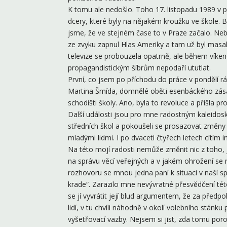
K tomu ale nedošlo. Toho 17. listopadu 1989 v p
dcery, které byly na nějakém kroužku ve škole. 
jsme, že ve stejném čase to v Praze začalo. Ne
ze zvyku zapnul Hlas Ameriky a tam už byl mas
televize se probouzela opatrně, ale během víken
propagandistickým šíbrům nepodaří ututlat.
První, co jsem po příchodu do práce v pondělí rá
Martina Šmída, domnělé oběti esenbáckého zásahu
schodišti školy. Ano, byla to revoluce a přišla pr
Další události jsou pro mne radostným kaleidos
středních škol a pokoušeli se prosazovat změny v
mladými lidmi. I po dvaceti čtyřech letech cítím i
Na této mojí radosti nemůže změnit nic z toho, j
na správu věcí veřejných a v jakém ohrožení se 
rozhovoru se mnou jedna paní k situaci v naší sp
krade“. Zarazilo mne nevývratné přesvědčení tét
se jí vyvrátit její blud argumentem, že za předp
lidí, v tu chvíli náhodně v okolí volebního stánku
vyšetřovací vazby. Nejsem si jist, zda tomu poro