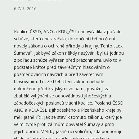
6.Září 2016
Koalice ČSSD, ANO a KDU_ČSL dne vyřadila z pořadu
schůze, která dnes začala, dokončení třetího čtení
novely zákona o ochraně přírody a krajiny. Tento „Lex
Šumava“, jak bývá zákon někdy nazýván, byl už jednou
z pořadu schůze vyřazen před prázdninami. Bylo to v
podstatě krátce před závěrečným hlasováním o
pozměňovacích návrzích a před závěrečným
hlasováním. To, že třetí čtení zákona nebude
dokončeno před krajskými volbami, považuji za
zbabělé vyhýbání se odpovědnosti jihočeských a
západočeských poslanců vládní koalice. Poslanci ČSSD,
ANO a KDU-ČSL z Jihočeského a Plzeňského kraje by
měli jasně říci, jak se staví k tomuto zákonu, který jde
velmi tvrdě proti zájmům obyvatel Šumavy a proti
jejich obcím. Měli by jasně říci voličům, zda podporují
vládní návrh zákona, vzešlý z dílny ekologických