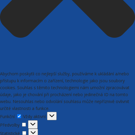
Abychom poskytli co nejlepší služby, používáme k ukládání a/nebo
přístupu k informacím o zařízení, technologie jako jsou soubory
cookies. Souhlas s těmito technologiemi nám umožní zpracovávat
údaje, jako je chování při procházení nebo jedinečná ID na tomto
webu. Nesouhlas nebo odvolání souhlasu může nepříznivě ovlivnit
určité vlastnosti a funkce.
Funkční
Funkční
Vždy aktivní
Předvolby
Předvolby
Statistické
Statistické