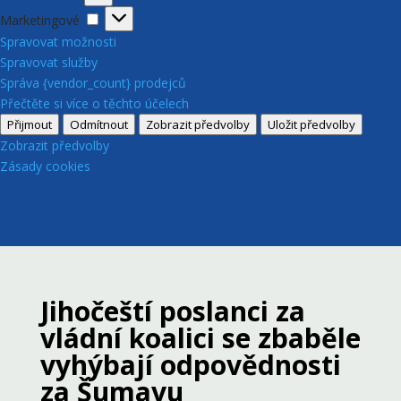
Marketingové
Marketingové
Spravovat možnosti
Spravovat služby
Správa {vendor_count} prodejců
Přečtěte si více o těchto účelech
Přijmout
Odmítnout
Zobrazit předvolby
Uložit předvolby
Zobrazit předvolby
Zásady cookies
Jihočeští poslanci za
vládní koalici se zbaběle
vyhýbají odpovědnosti
za Šumavu