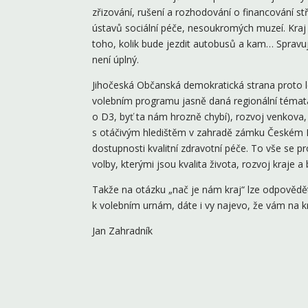
zřizování, rušení a rozhodování o financování stř
ústavů sociální péče, nesoukromých muzeí. Kraj
toho, kolik bude jezdit autobusů a kam… Spravuje 
není úplný.
Jihočeská Občanská demokratická strana proto l
volebním programu jasně daná regionální témata.
o D3, byť ta nám hrozně chybí), rozvoj venkova, 
s otáčivým hledištěm v zahradě zámku Českém Kr
dostupnosti kvalitní zdravotní péče. To vše se p
volby, kterými jsou kvalita života, rozvoj kraje a
Takže na otázku „nač je nám kraj“ lze odpovědět 
k volebním urnám, dáte i vy najevo, že vám na kr
Jan Zahradník