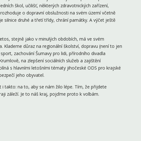
edních škol, učilišť, některých zdravotnických zařízení,
 rozhoduje o dopravní obslužnosti na svém území včetně
silnice druhé a třetí třídy, chrání památky. A výčet ještě
etos, stejně jako v minulých obdobích, má ve svém
 Klademe důraz na regionální školství, dopravu (není to jen
sport, zachování Šumavy pro lidi, přírodního divadla
umlově, na zlepšení sociálních služeb a zajištění
rolíná s hlavními letošními tématy jihočeské ODS pro krajské
 bezpečí jeho obyvatel.
i takto: na to, aby se nám žilo lépe. Tím, že přijdete
aji záleží. Je to náš kraj, pojďme proto k volbám.