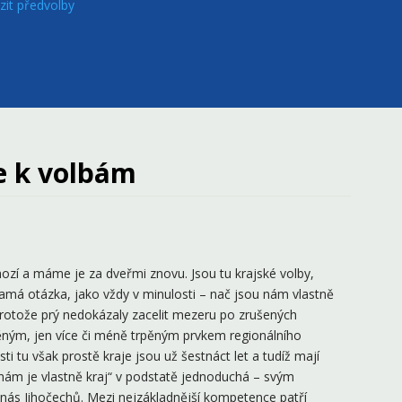
zit předvolby
me k volbám
chozí a máme je za dveřmi znovu. Jsou tu krajské volby,
samá otázka, jako vždy v minulosti – nač jsou nám vlastně
protože prý nedokázaly zacelit mezeru po zrušených
těným, jen více či méně trpěným prvkem regionálního
 tu však prostě kraje jsou už šestnáct let a tudíž mají
nám je vlastně kraj“ v podstatě jednoduchá – svým
y nás Jihočechů. Mezi nejzákladnější kompetence patří