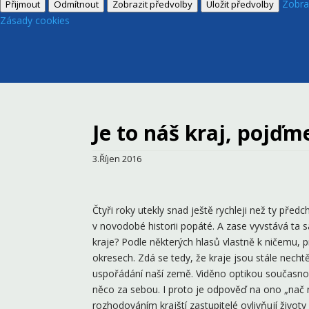
Zobra
Přijmout
Odmítnout
Zobrazit předvolby
Uložit předvolby
Zásady cookies
Je to náš kraj, pojď
3.Říjen 2016
Čtyři roky utekly snad ještě rychleji než ty před
v novodobé historii popáté. A zase vyvstává ta 
kraje? Podle některých hlasů vlastně k ničemu, 
okresech. Zdá se tedy, že kraje jsou stále nech
uspořádání naší země. Viděno optikou současnosti
něco za sebou. I proto je odpověď na ono „nač 
rozhodováním krajští zastupitelé ovlivňují život