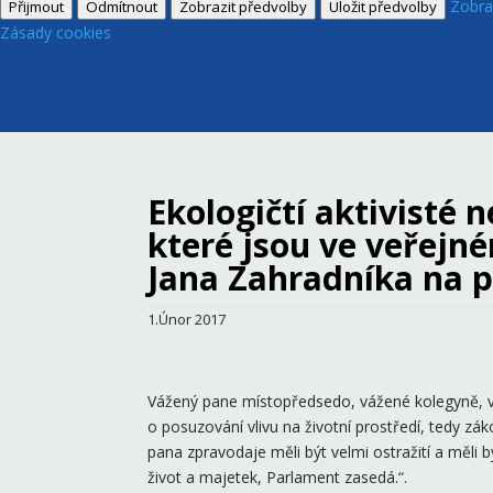
Zobra
Přijmout
Odmítnout
Zobrazit předvolby
Uložit předvolby
Zásady cookies
Ekologičtí aktivisté 
které jsou ve veřejn
Jana Zahradníka na p
1.Únor 2017
Vážený pane místopředsedo, vážené kolegyně, vá
o posuzování vlivu na životní prostředí, tedy zá
pana zpravodaje měli být velmi ostražití a měli 
život a majetek, Parlament zasedá.“.