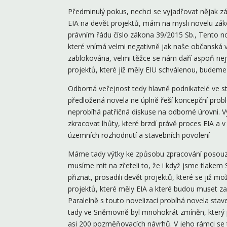
Předminulý pokus, nechci se vyjadřovat nějak 
EIA na devět projektů, mám na mysli novelu zák
právním řádu číslo zákona 39/2015 Sb., Tento n
které vnímá velmi negativně jak naše občanská v
zablokována, velmi těžce se nám daří aspoň nej
projektů, které již měly EIU schválenou, budem
Odborná veřejnost tedy hlavně podnikatelé ve sta
předložená novela ne úplně řeší koncepční probl
neprobíhá patřičná diskuse na odborné úrovni. 
zkracovat lhůty, které brzdí právě proces EIA a v
územních rozhodnutí a stavebních povolení
Máme tady výtky ke způsobu zpracování posouzení
musíme mít na zřeteli to, že i když jsme tlak
přiznat, prosadili devět projektů, které se již 
projektů, které měly EIA a které budou muset z
Paralelně s touto novelizací probíhá novela stav
tady ve Sněmovně byl mnohokrát zmíněn, který p
asi 200 pozměňovacích návrhů. V jeho rámci se t