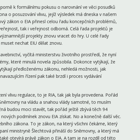
záporně k formálnímu pokusu o narovnání ve věci posudků
ona o posuzování vlivu, jejíž výsledek má dneska v našem
ový zákon o EIA přinesl celou řadu koncepčních problémů,
eřejnost, tak i veřejnost odborná. Celá řada projektů je
významnější projekty znovu vracet do hry. U celé řady
e muset nechat EIU dělat znovu.
vebnictví, vyčítá ministerstvu životního prostředí, že nyní
émy, které minulá novela způsobila. Dokonce vytýkají, že
Vytýkají předloženému zákonu, nehledá možnosti, jak
 navazujícím řízení pak také brzdí i proces vydávání
 vlivu regulace, to je RIA, tak jak byla provedena. Pořád
em Sněmovny na vládu a snahou vlády samotné, to musím
možná budou moci stavět, tak pořád ještě zbývá těch 94
a nových podmínek znovu EIA získat. No a konečně další věc.
ebního zákona. To je zákon, na který všichni čekáme, který
aní ministryně Šlechtová přináší do Sněmovny, a který má
aké otevírá právě zákon o EIA. A tam je na rozdíl od této