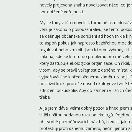
novely projevena snaha novelizovat něco, co je 
tzv. dotčené veřejnosti.
My se tady v této novele k tomu nějak nedostává
věnuje zákonu o posouzení vlivu, se tento pokus 
se definuje občanské sdružení ad hoc vzniklé k
to aspoň pokus jak naprosto bezbřehou moc dotče
regulovat nebo zmírnit. Jsou k tomu výhrady, k
zákona, kde se k tomuto problému pro mě velmi
který zastupuje ekologické organizace. On říkal,
v tom, aby se právě veřejnost z daného místa, 
vyjadřování se k předloženému záměru zapojit
pozitivní krok, protože dosud ekologové tvrdě 
sdružení odkudkoliv. Aby do záměru v jižních Č
třeba.
A já jsem dával velmi dobrý pozor a hned jsem 
viděl určitou podanou ruku od ekologů. Pojďme 
při tvorbě pozměňovacích návrhů, hledali, jak tenh
protestují proti danému záměru, nečiní jenom z