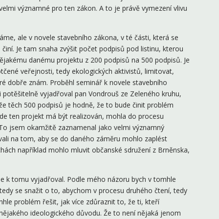
velmi významné pro ten zákon. A to je právě vymezení vlivu
me, ale v novele stavebního zákona, v té části, která se
činí. Je tam snaha zvýšit počet podpisů pod listinu, kterou
 nějakému danému projektu z 200 podpisů na 500 podpisů. Je
né veřejnosti, tedy ekologických aktivistů, limitovat,
teré dobře znám. Proběhl seminář k novele stavebního
 potěšitelně vyjadřoval pan Vondrouš ze Zeleného kruhu,
 že těch 500 podpisů je hodně, že to bude činit problém
kde ten projekt má být realizován, mohla do procesu
. To jsem okamžitě zaznamenal jako velmi významný
trvali na tom, aby se do daného záměru mohlo zaplést
echách například mohlo mluvit občanské sdružení z Brněnska,
se k tomu vyjadřoval. Podle mého názoru bych v tomhle
tedy se snažit o to, abychom v procesu druhého čtení, tedy
le problém řešit, jak více zdůraznit to, že ti, kteří
 nějakého ideologického důvodu. Že to není nějaká jenom