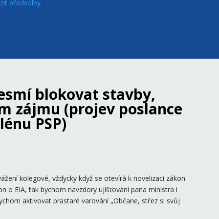
zit předvolby
nesmí blokovat stavby,
ém zájmu (projev poslance
lénu PSP)
žení kolegové, vždycky když se otevírá k novelizaci zákon
kon o EIA, tak bychom navzdory ujišťování pana ministra i
bychom aktivovat prastaré varování „Občane, střez si svůj