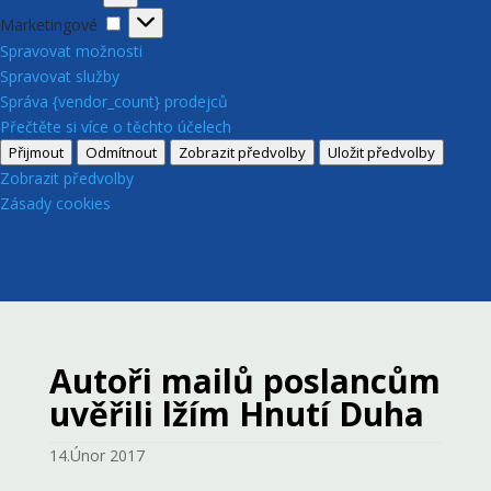
Marketingové
Marketingové
Spravovat možnosti
Spravovat služby
Správa {vendor_count} prodejců
Přečtěte si více o těchto účelech
Přijmout
Odmítnout
Zobrazit předvolby
Uložit předvolby
Zobrazit předvolby
Zásady cookies
Autoři mailů poslancům
uvěřili lžím Hnutí Duha
14.Únor 2017