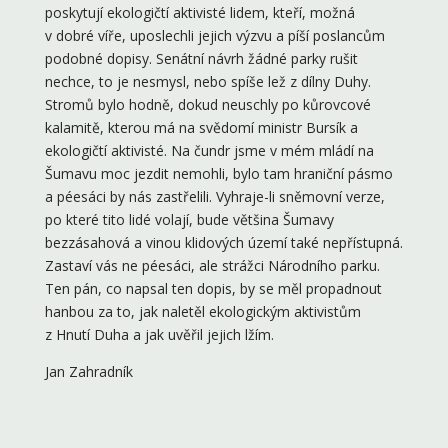
poskytují ekologičtí aktivisté lidem, kteří, možná
v dobré víře, uposlechli jejich výzvu a píší poslancům
podobné dopisy. Senátní návrh žádné parky rušit
nechce, to je nesmysl, nebo spíše lež z dílny Duhy.
Stromů bylo hodně, dokud neuschly po kůrovcové
kalamitě, kterou má na svědomí ministr Bursík a
ekologičtí aktivisté. Na čundr jsme v mém mládí na
Šumavu moc jezdit nemohli, bylo tam hraniční pásmo
a péesáci by nás zastřelili. Vyhraje-li sněmovní verze,
po které tito lidé volají, bude většina Šumavy
bezzásahová a vinou klidových území také nepřístupná.
Zastaví vás ne péesáci, ale strážci Národního parku.
Ten pán, co napsal ten dopis, by se měl propadnout
hanbou za to, jak naletěl ekologickým aktivistům
z Hnutí Duha a jak uvěřil jejich lžím.
Jan Zahradník