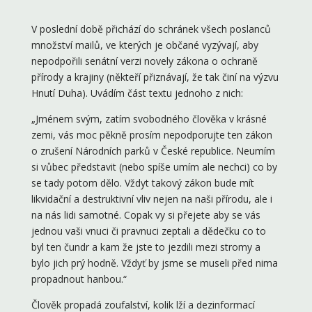
V poslední době přichází do schránek všech poslanců
množství mailů, ve kterých je občané vyzývají, aby
nepodpořili senátní verzi novely zákona o ochraně
přírody a krajiny (někteří přiznávají, že tak činí na výzvu
Hnutí Duha). Uvádím část textu jednoho z nich:
„Jménem svým, zatím svobodného člověka v krásné
zemi, vás moc pěkně prosím nepodporujte ten zákon
o zrušení Národních parků v České republice. Neumím
si vůbec představit (nebo spíše umím ale nechci) co by
se tady potom dělo. Vždyt takový zákon bude mít
likvidační a destruktivní vliv nejen na naši přírodu, ale i
na nás lidi samotné. Copak vy si přejete aby se vás
jednou vaši vnuci či pravnuci zeptali a dědečku co to
byl ten čundr a kam že jste to jezdili mezi stromy a
bylo jich prý hodně. Vždyť by jsme se museli před nima
propadnout hanbou.“
Člověk propadá zoufalství, kolik lží a dezinformací